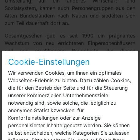
Umstellung auf ein anderes Wirtschaft- und
Sozialsystem, kamen auch Personengruppen aus den
Alten Bundesländern nach Nauen und siedelten sich
zum Teil dauerhaft dort an.
Gesamtgesehen gab es seit 1990 ein prägnantes
Wachstum von neu errichteten Einpersonenhäusern
und neu erschlossene Baugebiete, die diesen
Kleinfamilien baulichen Grund boten. Baulich wurde
Cookie-Einstellungen
also stark expandiert, während die
Wir verwenden Cookies, um Ihnen ein optimales
Bevölkerungszahlen nur leicht anstiegen. Die
Webseiten-Erlebnis zu bieten. Dazu zählen Cookies,
durchschnittliche Wohnfläche je Person hat sich
die für den Betrieb der Seite und für die Steuerung
entsprechend deutlich erweitert. Da Nauen insgesamt
unserer kommerziellen Unternehmensziele
eine niedrige Siedlungsdichte des bebauten
notwendig sind, sowie solche, die lediglich zu
Wohnsiedlungsraums aufweist, ist - die
anonymen Statistikzwecken, für
Grundstücksfreifläche mit eingerechnet - der
Komforteinstellungen oder zur Anzeige
Bewegungsfreiraum von Bürgern hoch. Freie, offene
personalisierter Inhalte genutzt werden. Sie können
Räume mit eher lockerer Bebauung herrschen vor. Das
selbst entscheiden, welche Kategorien Sie zulassen
sind grundstätzlich attraktive Rahmenbedingungen für