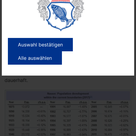
Bevölkerungszahlen, blieb aber dennoch eine kleinere
Mittelstadt. Der Großteil der damaligen
Siedlungsbewegung richtete sich auf das boomende
Berlin.
Nach dem Zweiten Weltkrieg kam es nochmal zu einer
erheblichen Siedlungsneuwelle aus Vertriebenen aus
Auswahl bestätigen
den deutschen Ostgebieten. Danach setzte ein
Alle auswählen
langsamer Redutkionsprozess ein. Die
Reproduktionsrate reduzierte sich auch hier wie im
gesamten Deutschland ab den 1970er Jahren
dauerhaft.