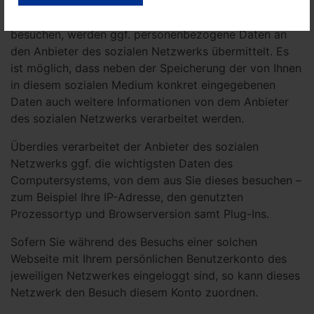
entsprechende Schaltflächen auf unserer Webseite
erreichen können. Soweit Sie eine solche Präsenz
besuchen, werden ggf. personenbezogene Daten an
den Anbieter des sozialen Netzwerks übermittelt. Es
ist möglich, dass neben der Speicherung der von Ihnen
in diesem sozialen Medium konkret eingegebenen
Daten auch weitere Informationen von dem Anbieter
des sozialen Netzwerks verarbeitet werden.
Überdies verarbeitet der Anbieter des sozialen
Netzwerks ggf. die wichtigsten Daten des
Computersystems, von dem aus Sie dieses besuchen –
zum Beispiel Ihre IP-Adresse, den genutzten
Prozessortyp und Browserversion samt Plug-Ins.
Sofern Sie während des Besuchs einer solchen
Webseite mit Ihrem persönlichen Benutzerkonto des
jeweiligen Netzwerkes eingeloggt sind, so kann dieses
Netzwerk den Besuch diesem Konto zuordnen.