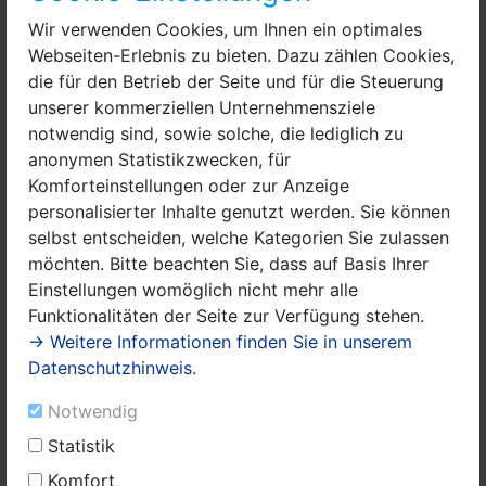
Wir verwenden Cookies, um Ihnen ein optimales
Die Bereitstellung der personenbezogenen Daten ist
Webseiten-Erlebnis zu bieten. Dazu zählen Cookies,
weder gesetzlich noch vertraglich vorgeschrieben und
die für den Betrieb der Seite und für die Steuerung
auch nicht für einen Vertragsabschluss erforderlich.
unserer kommerziellen Unternehmensziele
Sie sind auch nicht verpflichtet, die
notwendig sind, sowie solche, die lediglich zu
personenbezogenen Daten bereitzustellen. Die
anonymen Statistikzwecken, für
Nichtbereitstellung hätte jedoch unter Umständen zur
Komforteinstellungen oder zur Anzeige
Folge, dass Sie unsere Webseite nicht bzw. nicht
personalisierter Inhalte genutzt werden. Sie können
vollumfänglich nutzen können.
selbst entscheiden, welche Kategorien Sie zulassen
möchten. Bitte beachten Sie, dass auf Basis Ihrer
Auch andere von uns genutzte Dienste nutzen
Einstellungen womöglich nicht mehr alle
Cookies. Wir weisen Sie bei den einzelnen Diensten
Funktionalitäten der Seite zur Verfügung stehen.
gesondert auf die Nutzung der Cookies hin.
→ Weitere Informationen finden Sie in unserem
Übermittlungen in Drittländer
Datenschutzhinweis.
Notwendig
Sofern wir Daten in einem Drittland (d.h. außerhalb der
Statistik
Europäischen Union (EU) oder des Europäischen
Komfort