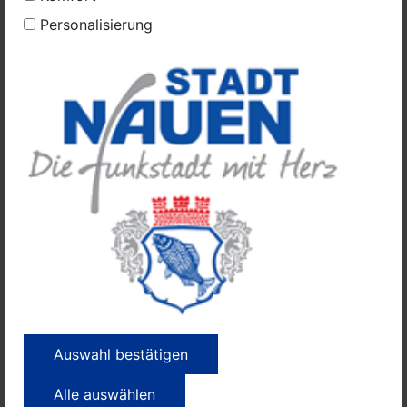
Wirtschaftsraums (EWR)) verarbeiten oder dies im
Rahmen der Inanspruchnahme von Diensten Dritter
Personalisierung
oder Offenlegung, bzw. Übermittlung von Daten an
Dritte geschieht, erfolgt dies nur, wenn es zur
Erfüllung unserer (vor)vertraglichen Pflichten, auf
Grundlage Ihrer Einwilligung, aufgrund einer
rechtlichen Verpflichtung oder auf Grundlage unserer
berechtigten Interessen geschieht. Vorbehaltlich
gesetzlicher oder vertraglicher Erlaubnisse,
verarbeiten oder lassen wir die Daten in einem
Drittland nur beim Vorliegen der besonderen
Voraussetzungen der Art. 44 ff. DSGVO verarbeiten.
6) Soziale Netzwerke & Externe Links
Auswahl bestätigen
Wir unterhalten neben dieser Webseite auch Präsenzen
in unterschiedlichen sozialen Medien, welche Sie über
Alle auswählen