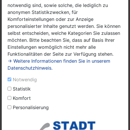
auch hier an das Personalamt zu richten.
notwendig sind, sowie solche, die lediglich zu
anonymen Statistikzwecken, für
Komforteinstellungen oder zur Anzeige
Personalwesen
personalisierter Inhalte genutzt werden. Sie können
selbst entscheiden, welche Kategorien Sie zulassen
möchten. Bitte beachten Sie, dass auf Basis Ihrer
Adresse
Rathausplatz 1
Einstellungen womöglich nicht mehr alle
14641
Nauen
Funktionalitäten der Seite zur Verfügung stehen.
→ Weitere Informationen finden Sie in unserem
Datenschutzhinweis.
Kontakt
03321 408 -228/ -226/ -252
Notwendig
03321 408 -216
E-Mail senden
Statistik
Internetseite
Komfort
Personalisierung
Öffnungszeiten
Haus 2, Zimmer 14, 16 und 17