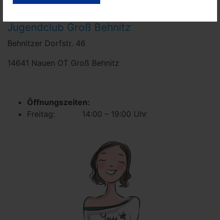
Jugendclub Groß Behnitz
Behnitzer Dorfstr. 46
14641 Nauen OT Groß Behnitz
Öffnungszeiten:
Freitag: 14:00 – 19:00 Uhr