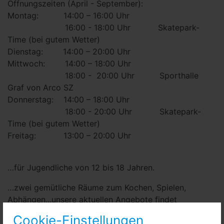
Öffnungszeiten (April - September):
Montag: 14:00 – 16:00 Uhr
16:00 - 18:00 Uhr Skatepark-
Time (bei gutem Wetter)
Dienstag: 14:00 – 20:00 Uhr
Mittwoch: 14:00 – 18:00 Uhr
18:00 - 20:00 Uhr Sporthalle
Graf von Arco SZ
Donnerstag: 14:00 – 18:00 Uhr
18:00 - 20:00 Uhr Skatepark-
Time (bei gutem Wetter)
Freitag: 13:00 – 20:00 Uhr
…für Jugendliche von 12 bis 18 Jahren.
…zwei gemütliche Räume zum Kochen, Spielen,
Abhängen...unsere aktuellen Angebote findet
ihr auf Instagram und Facebook.
Cookie-Einstellungen