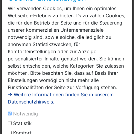
Wir verwenden Cookies, um Ihnen ein optimales
Jugendclub Markee
Webseiten-Erlebnis zu bieten. Dazu zählen Cookies,
die für den Betrieb der Seite und für die Steuerung
Neuhofer Landweg 15
unserer kommerziellen Unternehmensziele
14641 Nauen OT Markee
notwendig sind, sowie solche, die lediglich zu
anonymen Statistikzwecken, für
Komforteinstellungen oder zur Anzeige
Tel.: 03321 4600188
personalisierter Inhalte genutzt werden. Sie können
selbst entscheiden, welche Kategorien Sie zulassen
E-Mail: jugendclub@markee.de
möchten. Bitte beachten Sie, dass auf Basis Ihrer
Homepage: https://www.facebook.com/Markee.de/
Einstellungen womöglich nicht mehr alle
Funktionalitäten der Seite zur Verfügung stehen.
Öffnungszeiten
:
→ Weitere Informationen finden Sie in unserem
Freitag: 16:00 - 19:00 Uhr
Datenschutzhinweis.
Notwendig
…Entspannen, Quatschen, Billard, Playstation,
Statistik
Tischkicker, Filmeabend.
Komfort