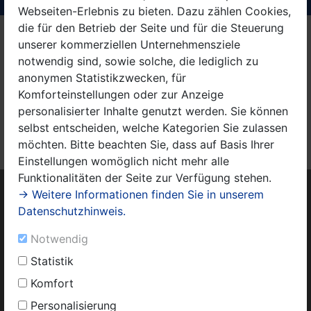
Webseiten-Erlebnis zu bieten. Dazu zählen Cookies,
die für den Betrieb der Seite und für die Steuerung
Kirchenaustritt
unserer kommerziellen Unternehmensziele
notwendig sind, sowie solche, die lediglich zu
Im Land Brandenburg kann man den Kirchenaustritt nur
anonymen Statistikzwecken, für
beim zuständigen Amtsgericht erklären. Für unsere
Komforteinstellungen oder zur Anzeige
Bürger, die in Nauen und Wustermark wohnen, ist dies
personalisierter Inhalte genutzt werden. Sie können
das
Amtsgericht Nauen
.
selbst entscheiden, welche Kategorien Sie zulassen
möchten. Bitte beachten Sie, dass auf Basis Ihrer
Einstellungen womöglich nicht mehr alle
Funktionalitäten der Seite zur Verfügung stehen.
→ Weitere Informationen finden Sie in unserem
Datenschutzhinweis.
Notwendig
Statistik
Komfort
Personalisierung