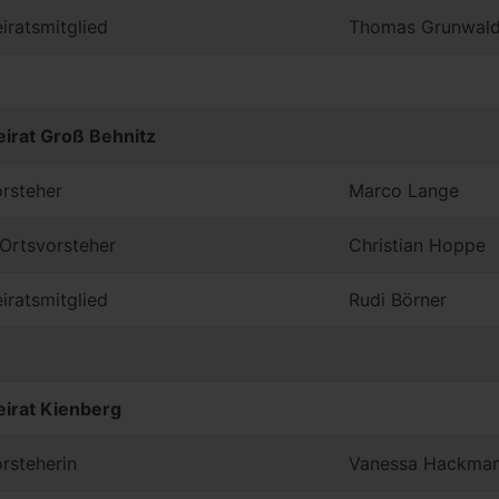
iratsmitglied
Thomas Grunwal
eirat Groß Behnitz
rsteher
Marco Lange
. Ortsvorsteher
Christian Hoppe
iratsmitglied
Rudi Börner
eirat Kienberg
rsteherin
Vanessa Hackma