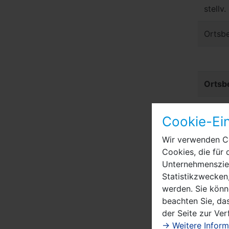
stellv
Ortsbe
Ortsbe
Ortsvo
Cookie-Ein
stellv
Wir verwenden Co
Cookies, die für 
Ortsbe
Unternehmensziel
Statistikzwecken,
werden. Sie könn
beachten Sie, das
Ortsbe
der Seite zur Ve
→ Weitere Inform