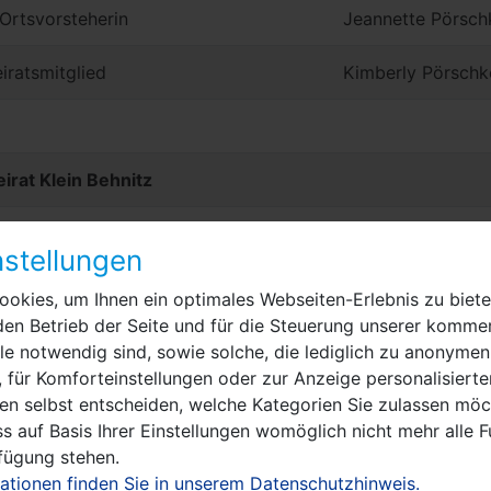
. Ortsvorsteherin
Jeannette Pörsch
iratsmitglied
Kimberly Pörschk
irat Klein Behnitz
rsteher
Marius Strauch
stellungen
. Ortsvorsteher
Sara Cleinow
okies, um Ihnen ein optimales Webseiten-Erlebnis zu biete
den Betrieb der Seite und für die Steuerung unserer kommer
iratsmitglied
Stefanie Stöcker
e notwendig sind, sowie solche, die lediglich zu anonymen
 für Komforteinstellungen oder zur Anzeige personalisierte
en selbst entscheiden, welche Kategorien Sie zulassen möch
s auf Basis Ihrer Einstellungen womöglich nicht mehr alle F
irat Lietzow
rfügung stehen.
ationen finden Sie in unserem Datenschutzhinweis.