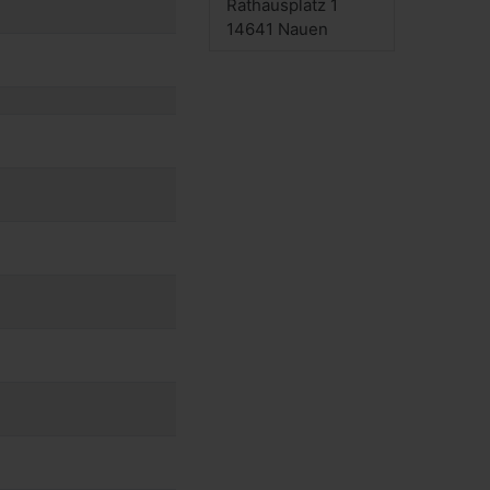
Rathausplatz 1
14641
Nauen