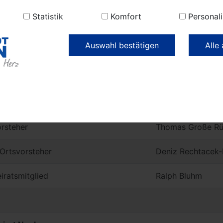
rsteher
Thomas Schlecht
Statistik
Komfort
Personali
. Ortsvorsteher
Manuel Schlecht
Auswahl bestätigen
Alle
iratsmitglied
Stefan Wensche
eirat Markee
rsteher
Thomas Große R
. Ortsvorsteher
Deniz Rechtacek-
iratsmitglied
Ralph Bluhm