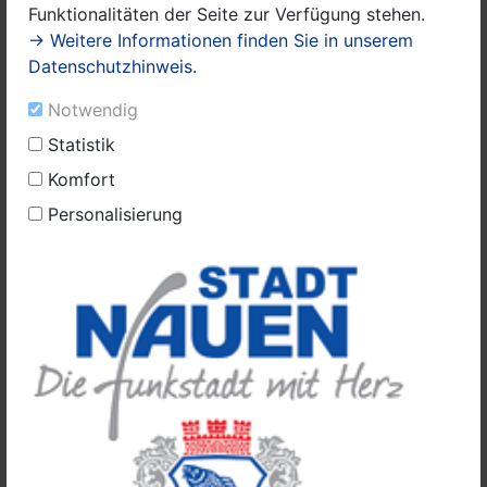
Funktionalitäten der Seite zur Verfügung stehen.
→ Weitere Informationen finden Sie in unserem
Datenschutzhinweis.
Notwendig
Statistik
Komfort
Personalisierung
Dorfkirche
Am Eingang der Dorfkirche aus dem 14. Jahrhundert
findet man noch den Stumpf des durch Theodor
Fontane beschriebenen Birnbaums. Der Baum wurde
1911 durch einen Sturm zerstört. Der heute an der
Kirche stehende Birnbaum wurde 1972 gepflanzt. Die