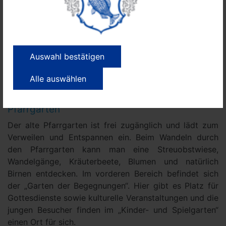
Kirchengemeinde bietet ihren Gästen einen
Kirchenrundgang und eine viel gelobte Kaffeetafel an.
In den Sommermonaten stehen wechselnde
Ausstellungen und Konzerte auf dem Programm.
Auswahl bestätigen
Kontakt: Nauen OT Ribbeck, Am Birnbaum 2, Tel.:
Alle auswählen
033237 88901,
www.kirche-ribbeck.de
Pfarrgarten
Der alte Pfarrgarten ist frei zugänglich und lädt zum
Verweilen und Entspannen ein. Beim Wandeln durch
den Pfarrgarten kann man eine Streuobstwiese,
Wandelgänge, Kräuterbeete, Blumen und natürlich
Birnen entdecken. Im vorderen Bereich befindet sich
der „Garten der Begegnungen“. Hier gibt es Platz für
Gottesdienste sowie kulturelle Veranstaltungen und die
jungen Besucher finden im „Kinder- und Spielgarten“
einen Ort für sich.