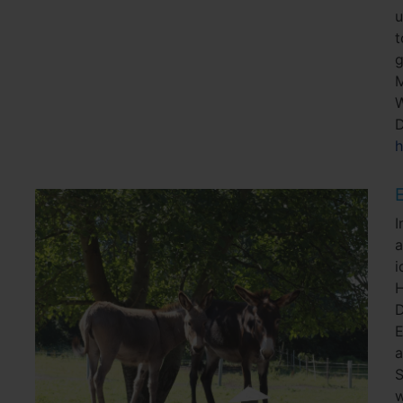
u
g
M
D
h
I
H
D
a
S
w