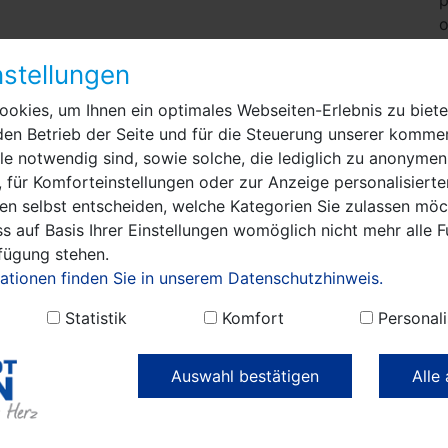
p
o
stellungen
okies, um Ihnen ein optimales Webseiten-Erlebnis zu biete
den Betrieb der Seite und für die Steuerung unserer kommer
e notwendig sind, sowie solche, die lediglich zu anonymen
N
 für Komforteinstellungen oder zur Anzeige personalisierte
h
en selbst entscheiden, welche Kategorien Sie zulassen möch
s auf Basis Ihrer Einstellungen womöglich nicht mehr alle F
S
rfügung stehen.
ationen finden Sie in unserem Datenschutzhinweis.
d
Statistik
Komfort
Personali
e
Auswahl bestätigen
Alle
j
k