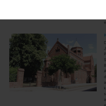
P
z
e
K
D
P
A
d
a
k