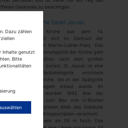
rivat betrieben und ist daher nur am Tag des
ffenen Denkmals zu besichtigen.
Evangelische Kirche Sankt Jacobi
n. Dazu zählen
Die evangelische Kirche aus dem 14.
ziellen
Jahrhundert befindet sich im Zentrum der
auener Altstadt am Martin-Luther-Platz. Das
r Inhalte genutzt
eutige äußere Erscheinungsbild der Kirche geht
ten. Bitte
auf ihren Wiederaufbau nach dem großen
unktionalitäten
tadtbrand von 1695 zurück. St. Jacobi ist eine
im Stil der Backsteingotik errichtete
reischiffige Hallenkirche, die in der Spätgotik
aus roten Mauerziegeln erbaut wurde. Im
sierung
Zweiten Weltkrieg wurden 1942 drei der
bronzenen Glocken zum Bau von U-Booten
ingeschmolzen, ansonsten blieb das Gebäude
 auswählen
edoch von weiteren Kriegsschäden verschont.
Der Kirchturm ist mehr als 55 m hoch. Das
irchliche Bauwerk hat eine Länge von knapp 43