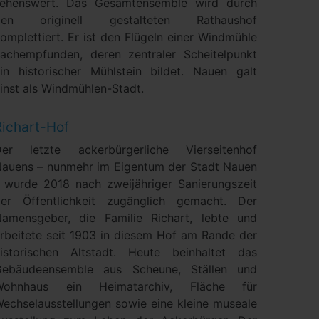
sehenswert. Das Gesamtensemble wird durch
den originell gestalteten Rathaushof
omplettiert. Er ist den Flügeln einer Windmühle
achempfunden, deren zentraler Scheitelpunkt
in historischer Mühlstein bildet. Nauen galt
inst als Windmühlen-Stadt.
Richart-Hof
Der letzte ackerbürgerliche Vierseitenhof
auens – nunmehr im Eigentum der Stadt Nauen
 wurde 2018 nach zweijähriger Sanierungszeit
er Öffentlichkeit zugänglich gemacht. Der
amensgeber, die Familie Richart, lebte und
rbeitete seit 1903 in diesem Hof am Rande der
istorischen Altstadt. Heute beinhaltet das
Gebäudeensemble aus Scheune, Ställen und
Wohnhaus ein Heimatarchiv, Fläche für
echselausstellungen sowie eine kleine museale