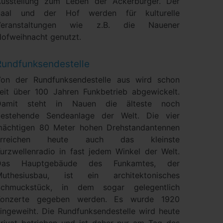
usstellung zum Leben der Ackerbürger. Der
Saal und der Hof werden für kulturelle
Veranstaltungen wie z.B. die Nauener
ofweihnacht genutzt.
Rundfunksendestelle
on der Rundfunksendestelle aus wird schon
eit über 100 Jahren Funkbetrieb abgewickelt.
Damit steht in Nauen die älteste noch
bestehende Sendeanlage der Welt. Die vier
ächtigen 80 Meter hohen Drehstandantennen
erreichen heute auch das kleinste
urzwellenradio in fast jedem Winkel der Welt.
Das Hauptgebäude des Funkamtes, der
Muthesiusbau, ist ein architektonisches
Schmuckstück, in dem sogar gelegentlich
Konzerte gegeben werden. Es wurde 1920
ingeweiht. Die Rundfunksendestelle wird heute