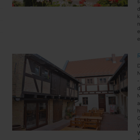
k
n
e
e
N
-
d
N
a
h
W