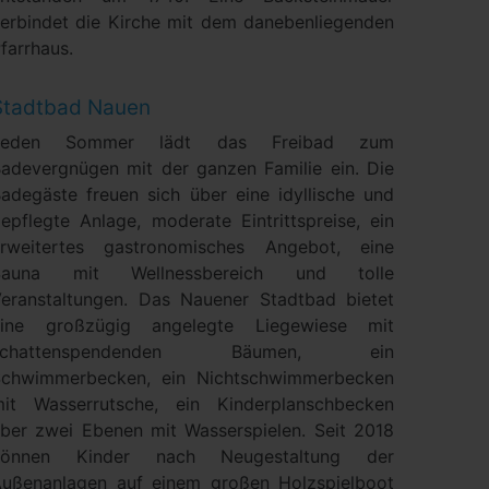
erbindet die Kirche mit dem danebenliegenden
farrhaus.
Stadtbad Nauen
Jeden Sommer lädt das Freibad zum
adevergnügen mit der ganzen Familie ein. Die
adegäste freuen sich über eine idyllische und
epflegte Anlage, moderate Eintrittspreise, ein
erweitertes gastronomisches Angebot, eine
Sauna mit Wellnessbereich und tolle
eranstaltungen. Das Nauener Stadtbad bietet
eine großzügig angelegte Liegewiese mit
schattenspendenden Bäumen, ein
Schwimmerbecken, ein Nichtschwimmerbecken
it Wasserrutsche, ein Kinderplanschbecken
ber zwei Ebenen mit Wasserspielen. Seit 2018
können Kinder nach Neugestaltung der
ußenanlagen auf einem großen Holzspielboot