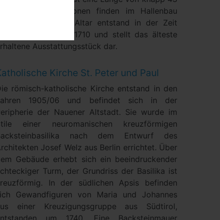
m. Rund 900 Personen finden im Hallenbau
latz. Der barocke Altar entstand in der Zeit
wischen 1708 und 1710 und stellt das älteste
rhaltene Ausstattungsstück dar.
atholische Kirche St. Peter und Paul
ie römisch-katholische Kirche entstand in den
Jahren 1905/06 und befindet sich in der
eripherie der Nauener Altstadt. Sie wurde im
Stile einer neuromanischen kreuzförmigen
Backsteinbasilika nach dem Entwurf des
rchitekten Josef Welz aus Berlin errichtet. Über
em Gebäude erhebt sich ein beeindruckender
chteckiger Turm, der Grundriss der Basilika ist
reuzförmig. In der südlichen Apsis befinden
sich Gewandfiguren von Maria und Johannes
aus einer Kreuzigungsgruppe aus Südtirol,
entstanden um 1740. Eine Backsteinmauer