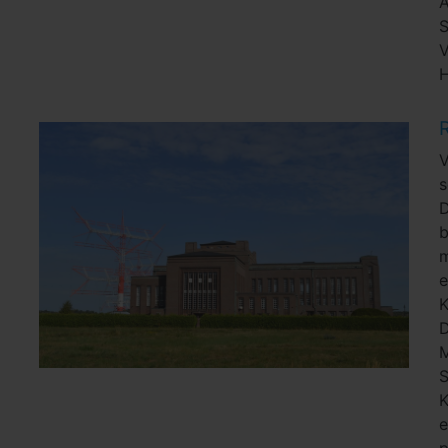
A
H
V
s
m
K
e