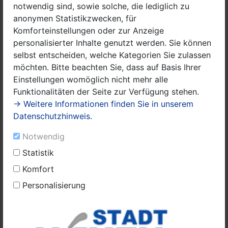
notwendig sind, sowie solche, die lediglich zu
Bau des Feierabendheims in der Dammstraße
anonymen Statistikzwecken, für
(Anbau an ehem. Hospital und Siechenhaus)
Komforteinstellungen oder zur Anzeige
personalisierter Inhalte genutzt werden. Sie können
selbst entscheiden, welche Kategorien Sie zulassen
1988
möchten. Bitte beachten Sie, dass auf Basis Ihrer
Wohnungsbau am Karl-Bernau-Ring und in der
Einstellungen womöglich nicht mehr alle
Feldstraße
Funktionalitäten der Seite zur Verfügung stehen.
Partnerschaftsvereinbarung mit Berlin-Spandau
→ Weitere Informationen finden Sie in unserem
Datenschutzhinweis.
1989
Notwendig
Statistik
Übergabe des rekonstruierten Fachwerkhauses
am Rathausplatz 2 an das Museum
Komfort
Personalisierung
1991
Partnerschaftsvereinbarung mit Kreuztal