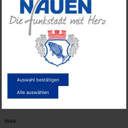
Grundsteinlegung für das Geschäftszentrum am
Lindenplatz
1992
Grundsteinlegung für das Einkaufszentrum in der
Dammstraße und das Luchcenter
Stadtfest zur 700-Jahr-Feier Nauens
Beginn des Baus der Umgehungsstraße (neue B5)
1993
Auswahl bestätigen
Grundsteinlegung Bosch-
Alle auswählen
Siemens Hausgerätewerk
Verlust des Kreissitzes an Rathenow
1994