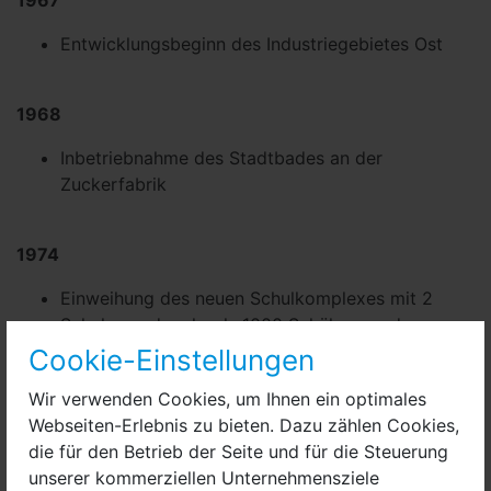
Entwicklungsbeginn des Industriegebietes Ost
1968
Inbetriebnahme des Stadtbades an der
Zuckerfabrik
1974
Einweihung des neuen Schulkomplexes mit 2
Schulen und mehr als 1000 Schülern an der
Straße der DSF (heute Kreuztaler Str.)
Cookie-Einstellungen
Wir verwenden Cookies, um Ihnen ein optimales
1985
Webseiten-Erlebnis zu bieten. Dazu zählen Cookies,
die für den Betrieb der Seite und für die Steuerung
großer Brand in der Straße der Jugend (heute
unserer kommerziellen Unternehmensziele
Mittelstraße), Abriss mehrerer Häuser