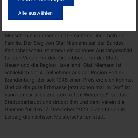
Rasse-Kaninchenzüchter (ZDRK) ausgerichtet.
Alle auswählen
Bürgermeister Meger indes freut sich für den Gewinner
aus dem Kleintierzuchtverein D 292 Ribbeck. „Die
Kleintierzucht ist ein wunderbares Hobby, das die
Menschen zusammenbringt – nicht nur innerhalb der
Familie. Der Sieg von Olaf Niemann auf der Bundes-
Kaninchenschau ist erneut ein schönes Aushängeschild
für den Verein, für den Ort Ribbeck, für die Stadt
Nauen und die Region Havelland. Olaf Niemann ist
schließlich der 4. Teilnehmer aus der Region Berlin-
Brandenburg, der seit 1948 einen Preis erzielen konnte.
Und da die gute Erbmasse jetzt schon mal im Dorf ist,
kann ich nur allen Züchtern raten: Weiter so!“, so das
Stadtoberhaupt und drückt ihm und dem Verein die
Daumen für den 17. Dezember 2023. Dann finden in
Leipzig die nächsten Meisterschaften statt.