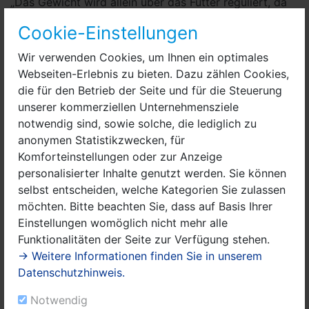
„Das Gewicht wird allein über das Futter reguliert, da
bekommt man mit der Zeit ein gutes Gefühl, wenn
Cookie-Einstellungen
weniger oder mehr verfüttert werden muss“, berichtet
er.
Wir verwenden Cookies, um Ihnen ein optimales
Webseiten-Erlebnis zu bieten. Dazu zählen Cookies,
Traditionell trägt das Zuchttier, das für den Wettkampf
die für den Betrieb der Seite und für die Steuerung
„fit“ gemacht wird, den Namen „Bolle“. So auch der
unserer kommerziellen Unternehmensziele
Rammler von Olaf Niemann, der sich jedes Jahr über
notwendig sind, sowie solche, die lediglich zu
rund 30 „Neuzugänge“ freut, schließlich ist er
anonymen Statistikzwecken, für
professioneller Züchter. „Da wird es etwas schwierig,
Komforteinstellungen oder zur Anzeige
sich für die vielen Tiere jedes Jahr sämtliche Namen zu
personalisierter Inhalte genutzt werden. Sie können
merken“, gesteht er. „So ein ‚Gewinner-Bolle‘ erhält
selbst entscheiden, welche Kategorien Sie zulassen
aber traditionell das Gnadenbrot, soll heißen, er landet
möchten. Bitte beachten Sie, dass auf Basis Ihrer
nicht im Kochtopf wie seine Stallgenossen. Im Schnitt
Einstellungen womöglich nicht mehr alle
werden die Rammler etwa sieben bis zehn Jahre alt. Im
Funktionalitäten der Seite zur Verfügung stehen.
Stall halte ich einen Stamm von 30 bis 40 Tieren, der
→ Weitere Informationen finden Sie in unserem
Rest wird verkauft.“ Seit 2013 übt Olaf Niemann nun
Datenschutzhinweis.
schon sein Hobby aus. Auch das Jagen gehört dazu.
Unterstützung bei der Kaninchenzucht bekommt er
Notwendig