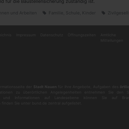
d für die Baustellensicherung zuständig ist.
nen und Arbeiten
Familie, Schule, Kinder
Zivilgesel
eichnis
Impressum
Datenschutz
Öffnungszeiten
Amtliche
Mitteilungen
formationsseite der
Stadt Nauen
für ihre Angebote, Aufgaben des
örtl
ationen zu überörtlichen Angelegenheiten entnehmen Sie den S
en und Informationen auf Landesebene können Sie auf
Bra
 finden Sie unter
bund.de
zentral aufgelistet.