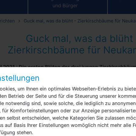
und Bürger
richten
Guck mal, was da blüht - Zierkirschbäume für Neu
Guck mal, was da blüht 
Zierkirschbäume für Neuk
il 2021
:
Die ersten Blüten der drei jungen Zierkirschbä
 erkennen. Sie haben den Frost der vergangenen Tage gut
stellungen
emeinsamen Pflanzaktion hatten die Mitglieder des Ortsb
okies, um Ihnen ein optimales Webseiten-Erlebnis zu biete
er die drei Bäume gepflanzt, von denen sich am Mittw
den Betrieb der Seite und für die Steuerung unserer kommer
Meger (LWN) und Nauens Ortsteilbeauftragte Ellen Mahle
e notwendig sind, sowie solche, die lediglich zu anonymen
 konnten.
 für Komforteinstellungen oder zur Anzeige personalisierte
en selbst entscheiden, welche Kategorien Sie zulassen möch
r turnusmäßigen Sitzung des Ortsbeirats begutachteten si
s auf Basis Ihrer Einstellungen womöglich nicht mehr alle F
amen Rundgang durch Nauens mit rund 100 Einwohnern klei
rfügung stehen.
steher Torsten Blüthmann, der stellvertretenden Ortsvorste