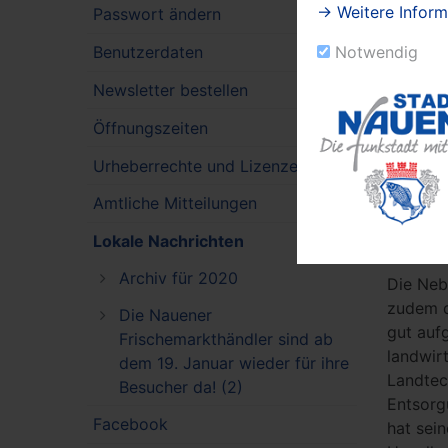
→ Weitere Inform
und Ort
Passwort ändern
öffentl
Notwendig
Benutzerdaten
ausgesu
Insekte
Newsletter bestellen
„Mit Pf
Öffnungszeiten
Zeit in 
Urheberrechte und Lizenzen
unterst
ergänzt
Amtliche Mitteilungen
Ortsteil
Lokale Nachrichten
ihrer A
Archiv für 2020
Die Neb
zudem d
Die Nauener
gut aufg
Frischemarkthändler sind ab
landwir
dem 19. Januar wieder für ihre
Landtec
Besucher da! (2)
Entsorg
Facebook
hat sei