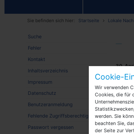
Sie befinden sich hier:
Startseite
Lokale Nach
Suche
Fehler
Kontakt
30. Apr
Inhaltsverzeichnis
bereits
Cookie-Ein
einer g
Impressum
Wir verwenden Co
Neukamm
Datenschutz
Cookies, die für 
Manuel 
Unternehmensziel
machen
Benutzeranmeldung
Statistikzwecken,
Fehlende Zugriffsberechtigung
werden. Sie könn
Nach de
beachten Sie, das
gemeins
Passwort vergessen
der Seite zur Ve
Ortsvor