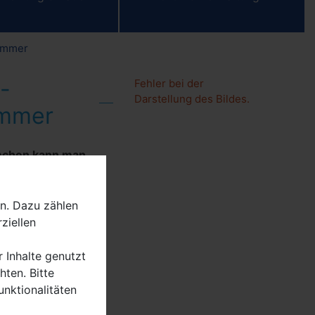
kammer
-
Fehler bei der
Darstellung des Bildes.
ammer
umchen kann man
 überstanden. In
eirats von
n. Dazu zählen
och Bürgermeister
ziellen
r ein eigenes Bild
r Inhalte genutzt
ten. Bitte
e bei einem
unktionalitäten
nstem Ortsteil mit
herin Simone Elze