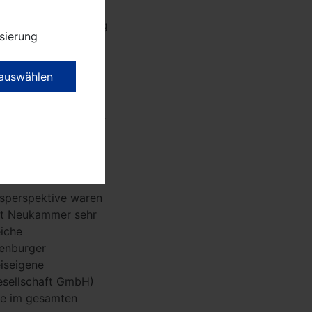
mchen. Die
 der Stadtverwaltung
sierung
en und anderen
mone Elze.
 auswählen
 die seit einiger
r Natur, sondern
 Bürgermeister Meger
d die anderen
on nicht die letzte
gsperspektive waren
st Neukammer sehr
eiche
denburger
iseigene
esellschaft GmbH)
ie im gesamten