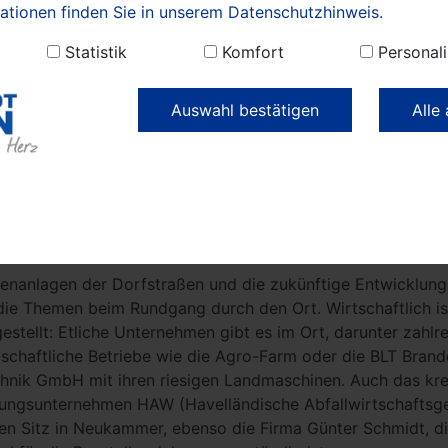
ationen finden Sie in unserem Datenschutzhinweis.
sbeiratsmitglied Manfred Jait (alle LWN) die kräftigen Bäu
ichen Standorte im Mittelweg wurden vorab gemeinsam mit
Statistik
Komfort
Personali
cht. „Die Zierkirschbäume mit ihren Blüten bieten den Bien
n jetzt eine willkommene Nahrungsgrundlage“, versichert Si
Auswahl bestätigen
Alle
lanzaktionen und den damit verbundenen Gießpatenschaften,
Nauen und den Ortsteilen entstehen, helfen wir nicht nur de
ützen auch das Dorfleben“, blickt Ellen Mahler voraus. Und
e: „Auch Neukammer wächst, so wie auch die Kernstadt un
e mit Bedacht wachsen. Ich bin sicher, dass diese Pflanzakti
rt in Neukammer sein wird.“
enanlagen der Dorfstraßen und die zukünftige Entwicklun
ie Themen beim Rundgang durch den Ort. Wirtschaftlich i
estellt: Etliche Unternehmen gibt es im Ort, darunter zahlr
tschaftliche Betriebe wie die Agro-Farm oder die BLT Bran
hnik GmbH mit ihren riesigen Landmaschinen. Auch das kre
ungsunternehmen HAW (Havelländische Abfallwirtschaftsg
nen Sitz in Neukammer, ebenso die Firma Günter Schmidt, d