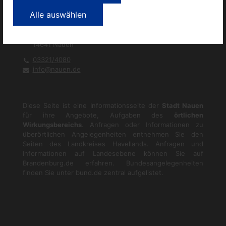
Alle auswählen
Rathausplatz 1
14641
Nauen
03321/4080
info@nauen.de
Diese Seite ist eine Informationsseite der
Stadt Nauen
für ihre Angebote, Aufgaben des
örtlichen
Wirkungsbereichs
. Anfragen oder Informationen zu
überörtlichen Angelegenheiten entnehmen Sie den
Seiten des Landkreises Havellands. Anfragen und
Informationen auf Landesebene können Sie auf
Brandenburg.de
erfahren. Bundesangelegenheiten
finden Sie unter
bund.de
zentral aufgelistet.