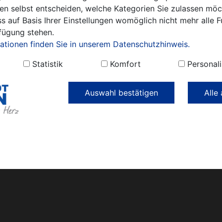
en selbst entscheiden, welche Kategorien Sie zulassen möch
und Bürger
s auf Basis Ihrer Einstellungen womöglich nicht mehr alle F
rfügung stehen.
griffsberechtigung
ationen finden Sie in unserem Datenschutzhinweis.
Fehlende Zugriffsberechtigun
Statistik
Komfort
Personali
 dieser Seite zu sehen
Auswahl bestätigen
Alle
eichnis
Impressum
Datenschutz
Öffnungszeiten
Amtliche
Mitteilungen