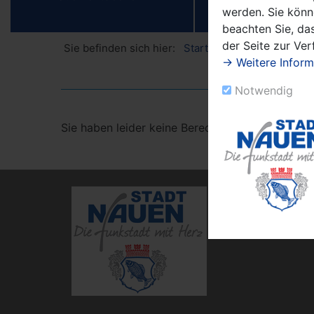
werden. Sie könn
beachten Sie, das
der Seite zur Ve
Sie befinden sich hier:
Startseite
Fehlende Zu
→ Weitere Inform
Notwendig
Sie haben leider keine Berechtigung, den Inhalt
Kontakt
Inhaltsverz