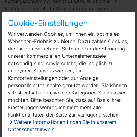
Rettungsschwimmer benötigt wird. Wir hatten im
letzten Jahr durch die Corona-Lage nur geringe
Einnahmen, sodass wir auch wenig in die Ausbildung
Cookie-Einstellungen
investieren konnten.
Wir verwenden Cookies, um Ihnen ein optimales
Andreas Zahn von der Stadtverwaltung wiederum
Webseiten-Erlebnis zu bieten. Dazu zählen Cookies,
schätzt die Aktivitäten der DLRG auch in seinem
die für den Betrieb der Seite und für die Steuerung
Ressort. „Die DLRG unterstützt uns ungemein, auch mit
unserer kommerziellen Unternehmensziele
Blick auf den Schwimmunterricht in den Schulen. Der
notwendig sind, sowie solche, die lediglich zu
Anteil der Nichtschwimmer wird immer größer, womit
anonymen Statistikzwecken, für
auch die Gefahr des Ertrinkens nicht nur in dieser
Komforteinstellungen oder zur Anzeige
Altersgruppe, sondern in der Bevölkerung insgesamt,
personalisierter Inhalte genutzt werden. Sie können
wächst“, schildert er. Nils Jungius weiter: „Die Kinder
selbst entscheiden, welche Kategorien Sie zulassen
sagen mir zwar oft, dass sie schwimmen können, da
möchten. Bitte beachten Sie, dass auf Basis Ihrer
die Kinder heutzutage oft einen Zugang zum
Einstellungen womöglich nicht mehr alle
Swimmingpool haben. Jedoch sinkt die Qualität des
Funktionalitäten der Seite zur Verfügung stehen.
Schwimmens. Viele der jungen „Schwimmer“ seien
→ Weitere Informationen finden Sie in unserem
oftmals nicht in der Lage, eine 25-Meter-Bahn am
Datenschutzhinweis.
Stück zu schwimmen“, bemängelt der erfahrene