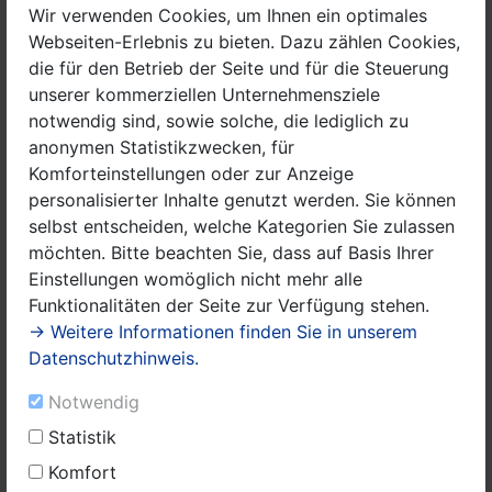
dafür, dass eine permanente Grünpflege auf einem Teil
Wir verwenden Cookies, um Ihnen ein optimales
des Ufergeländes stattfindet und jetzt - als Abschluss
Webseiten-Erlebnis zu bieten. Dazu zählen Cookies,
- für die Aufstellung einer überdachten Sitzgruppe als
die für den Betrieb der Seite und für die Steuerung
Picknickmöglichkeit. Ich finde es beeindruckend, was
unserer kommerziellen Unternehmensziele
die Drei für ihr Projekt alles gestemmt haben und wen
notwendig sind, sowie solche, die lediglich zu
sie alles mit ins Boot geholt haben, auch wenn das
anonymen Statistikzwecken, für
Projekt aus organisatorischen Gründen etwas länger
Komforteinstellungen oder zur Anzeige
als geplant gedauert hat.“ Raumpionier Oliver sagte
personalisierter Inhalte genutzt werden. Sie können
am Rande: „Die Sitzgruppe sieht mega-gut aus und ich
selbst entscheiden, welche Kategorien Sie zulassen
bin mega-zufrieden. Jetzt hoffen wir alle, dass sie
möchten. Bitte beachten Sie, dass auf Basis Ihrer
richtig lange so gut aussieht und nicht gleich wieder
Einstellungen womöglich nicht mehr alle
beschmiert oder kaputt gemacht wird.“
Funktionalitäten der Seite zur Verfügung stehen.
→ Weitere Informationen finden Sie in unserem
Hergestellt und aufgebaut wurde die Sitzgruppe
Datenschutzhinweis.
übrigens durch die Firma Sinalkol gGmbH aus Nauen,
ein durch das Jobcenter des Landkreises gefördertes
Notwendig
Beschäftigungsprojekt zur Wiedereingliederung für
Statistik
trockenen Alkoholiker. Das Projekt „Raumpioniere
Komfort
Zukunft“ wiederum wurde von der Landesvereinigung