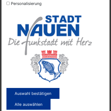
Kulturelle Kinder- und Jugendbildung Brandenburg e.V.,
Personalisierung
kurz LKJ Brandenburg, ins Leben gerufen und
begleitete und unterstützte die Jungs 2019 darin, ihre
Bedürfnisse in ihrer Stadt zu artikulieren. Dabei
wurden im Team Ideen zu konkreten Plänen erarbeitet
und mit Unterstützung des LKJ Brandenburg und
Unterstützern vor Ort umgesetzt.
Foto: Rosita Lipinsky, Jugendkoordination Stadt
Nauen
Weitere Informationen und Pressekontakt:
Auswahl bestätigen
Stadtverwaltung Nauen ● Presse- und
Alle auswählen
Öffentlichkeitsarbeit ●