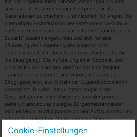
auf das Ergebnis ihres nunmehr einjährigen Projekts
sein. Ziel ist es, den See zum Treffpunkt für alle
Generationen zu machen – und natürlich für Angler. Die
ehemaligen Sechstklässler der Graf-von-Arco-Schule
hatten sich im letzten Jahr zur Initiative „Raumpioniere
Zukunft“ zusammengefunden und sich für eine
Säuberung der Umgebung des Nauener Sees
gemeinsam mit der Umweltinitiative „Saubere Sache“
ins Zeug gelegt. Die Aufstellung einer Sitzbank und
eines Mülleimers am See gehörte mit zum Projekt
„Raumpioniere Zukunft“ und wurde, wie auch die
Sitzgruppe jetzt, aus Mitteln der Jugendkoordination
unterstützt. Die drei Jungs hatten sogar einen
Gesprächstermin beim Bürgermeister, der prompt
seine Unterstützung zusagte. Bürgermeistermeister
Manuel Meger (LWN) packte bei der Aufräumaktion im
letzten Herbst mit an. Rosita Lipinsky, Nauens
Jugendkoordinatorin, betreute das Projekt und war am
Cookie-Einstellungen
Donnerstag vor Ort und erläuterte: „Die Jungs sorgten