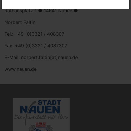
Rathausplatz 1 ● 14641 Nauen ●
Norbert Faltin
Tel.: +49 (0)3321 / 408307
Fax: +49 (0)3321 / 4087307
E-Mail: norbert.faltin[at]nauen.de
www.nauen.de