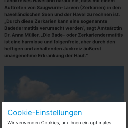
Landkreises Havelland darauf hin, dass mit einem
Auftreten von Saugwurm-Larven (Zerkarien) in den
havelländischen Seen und der Havel zu rechnen ist.
„Durch diese Zerkarien kann eine sogenannte
Badedermatitis verursacht werden“, sagt Amtsärztin
Dr. Anna Müller. „Die Bade- oder Zerkariendermatitis
ist eine harmlose und folgenfreie, aber durch den
heftigen und anhaltenden Juckreiz äußerst
unangenehme Erkrankung der Haut.“
Cookie-Einstellungen
Wir verwenden Cookies, um Ihnen ein optimales