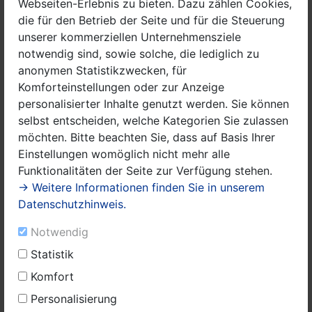
Webseiten-Erlebnis zu bieten. Dazu zählen Cookies,
die für den Betrieb der Seite und für die Steuerung
unserer kommerziellen Unternehmensziele
notwendig sind, sowie solche, die lediglich zu
anonymen Statistikzwecken, für
Komforteinstellungen oder zur Anzeige
personalisierter Inhalte genutzt werden. Sie können
selbst entscheiden, welche Kategorien Sie zulassen
möchten. Bitte beachten Sie, dass auf Basis Ihrer
Symbolfoto: Badesee mit Badestelle
Einstellungen womöglich nicht mehr alle
Funktionalitäten der Seite zur Verfügung stehen.
Ihr Auftreten stehe in engem Zusammenhang mit der
→ Weitere Informationen finden Sie in unserem
Anwesenheit von Wasservögeln und Wasserschnecken
Datenschutzhinweis.
im Strandbereich: „Enten scheiden als Endwirt mit dem
Kot die Eier der Erreger aus, die Wasserschnecken
Notwendig
fungieren im Lebenszyklus der Saugwürmer als
Statistik
Zwischenwirt für die Larven“, so die Amtsärztin.
Wassertemperaturen über 24 °C begünstigen die
Komfort
Entwicklung und das Überleben der Zerkarien im
Personalisierung
Wasser. „Der Mensch wird von den Zerkarien nur