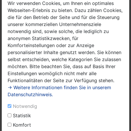
Wir verwenden Cookies, um Ihnen ein optimales
zu den Maßnahmen des Landes zur Eindämmung der
Webseiten-Erlebnis zu bieten. Dazu zählen Cookies,
Virus-Ausbreitung erhalten. Das Bürgertelefon unter
die für den Betrieb der Seite und für die Steuerung
der Nummer 0331-866 5050 ist montags bis freitags
unserer kommerziellen Unternehmensziele
von 9.00 bis 17.00 Uhr erreichbar. Die Servicezeiten
notwendig sind, sowie solche, die lediglich zu
werden künftig ausgeweitet.
anonymen Statistikzwecken, für
Komforteinstellungen oder zur Anzeige
Wichtiger Hinweis: Am Bürgertelefon
personalisierter Inhalte genutzt werden. Sie können
kann keine medizinische Beratung zum Coronavirus
selbst entscheiden, welche Kategorien Sie zulassen
stattfinden. Bei Fragen zu einer möglichen Infektion
möchten. Bitte beachten Sie, dass auf Basis Ihrer
müssen Bürgerinnen und Bürger ihre Hausärztin oder
Einstellungen womöglich nicht mehr alle
ihren Hausarzt kontaktieren. Besuche von Arztpraxen
Funktionalitäten der Seite zur Verfügung stehen.
oder Krankenhäusern sollten in den jeweiligen
→ Weitere Informationen finden Sie in unserem
Einrichtungen telefonisch angekündigt werden.
Datenschutzhinweis.
Das Gesundheitsministerium hatte bereits Anfang März
Notwendig
ein erstes Bürgertelefon beim Landesamt für
Arbeitsschutz, Verbraucherschutz und
Statistik
Gesundheit(LAVG) eingerichtet. Diese Nummer wird
Komfort
zur neuen Rufnummer umgeleitet.