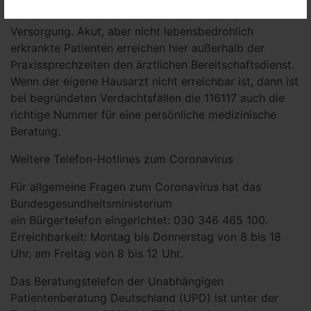
Rufnummer für die ambulante medizinische
Versorgung. Akut, aber nicht lebensbedrohlich
erkrankte Patienten erreichen hier außerhalb der
Praxissprechzeiten den ärztlichen Bereitschaftsdienst.
Wenn der eigene Hausarzt nicht erreichbar ist, dann ist
bei begründeten Verdachtsfällen die 116117 auch die
richtige Nummer für eine persönliche medizinische
Beratung.
Weitere Telefon-Hotlines zum Coronavirus
Für allgemeine Fragen zum Coronavirus hat das
Bundesgesundheitsministerium
ein Bürgertelefon eingerichtet: 030 346 465 100.
Erreichbarkeit: Montag bis Donnerstag von 8 bis 18
Uhr, am Freitag von 8 bis 12 Uhr.
Das Beratungstelefon der Unabhängigen
Patientenberatung Deutschland (UPD) ist unter der