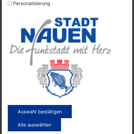
Personalisierung
Das neue Bürgertelefon wird Anruferinnen und Anrufer
auch dabei helfen, die richtigen Ansprechpartnerinnen
und Ansprechpartner für spezielle Fragen im Land zu
finden. So gibt es im Bildungsministerium eine Hotline
für Fragen von Eltern zur Notbetreuung in Kitas und
Horten. Und in Abstimmung mit dem Wirtschafts- und
Arbeitsministerium hat die Wirtschaftsförderung Land
Brandenburg GmbH eine telefonische Anlaufstelle
eingerichtet.
Viele Gesundheitsämter der Landkreise und kreisfreien
Städte haben ebenfalls Bürgertelefone für Fragen zum
Coronavirus eingerichtet.
In medizinischen Fragen können sich Bürgerinnen und
Bürger weiterhin u.a. beim Patientenservice der
Auswahl bestätigen
Kassenärztlichen Vereinigung Brandenburg
Alle auswählen
(KVBB) unter der Rufnummer 116117 informieren. Das
ist bundesweit rund um die Uhr die zentrale