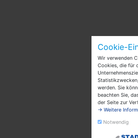
Cookie-Ein
Wir verwenden Co
Cookies, die für 
Unternehmensziel
Statistikzwecken,
werden. Sie könn
beachten Sie, das
der Seite zur Ve
→ Weitere Inform
Notwendig