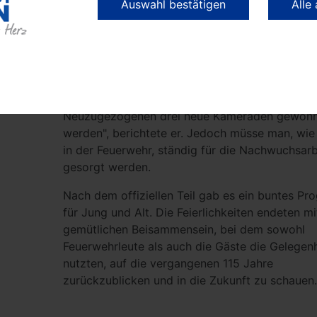
Auswahl bestätigen
Alle
Mitglied der Feuerwehr – und dies schon immer
Berge. Unsere Einheit hat im Durchschnitt 26 E
pro Jahr. In Berge steht ein
Tragkraftspritzenfahrzeugs-Wasser (TSF-W) in 
Wache mit dem bis zu sechs Kameraden ausrü
können. Im letzten Jahr konnten von den
Neuzugezogenen drei neue Kameraden gewon
werden", berichtete er. Jedoch müsse man, wie 
in der Feuerwehr, ständig für die Nachwuchsarb
gesorgt werden.
Nach dem offiziellen Teil gab es ein buntes P
für Jung und Alt. Die Feierlichkeiten endeten m
gemütlichen Beisammensein, bei dem sowohl
Feuerwehrleute als auch die Gäste die Gelegenh
nutzten, auf die vergangenen 115 Jahre
zurückzublicken und in die Zukunft zu schauen.