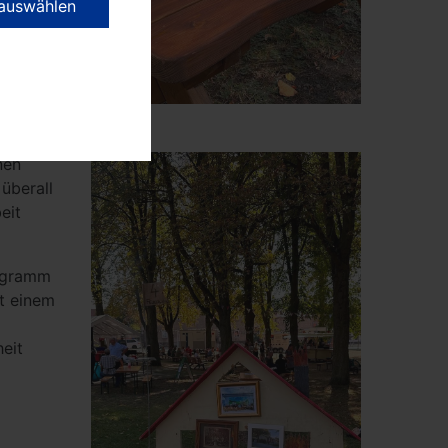
 auswählen
 in
insätze
der
cken
nen
überall
eit
rogramm
it einem
eit