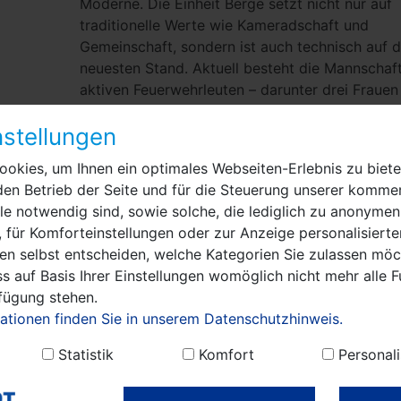
Moderne. Die Einheit Berge setzt nicht nur auf
traditionelle Werte wie Kameradschaft und
Gemeinschaft, sondern ist auch technisch auf 
neuesten Stand. Aktuell besteht die Mannschaf
aktiven Feuerwehrleuten – darunter drei Frauen
mit moderner Ausrüstung für jegliche Art von
stellungen
Einsätzen gerüstet sind. Die Jugendfeuerwehr z
aktuell 15 Mitglieder. Die Alters- und Ehrenabte
okies, um Ihnen ein optimales Webseiten-Erlebnis zu biete
hat sieben Mitglieder, davon zwei Frauen.
den Betrieb der Seite und für die Steuerung unserer kommer
Ortswehrführer Meintzer betonte die Bedeutun
e notwendig sind, sowie solche, die lediglich zu anonymen
ständigen Weiterentwicklung: "Auch nach 115 Ja
 für Komforteinstellungen oder zur Anzeige personalisierte
es unsere Aufgabe, den sich verändernden
en selbst entscheiden, welche Kategorien Sie zulassen möch
Herausforderungen gerecht zu werden. Mit
s auf Basis Ihrer Einstellungen womöglich nicht mehr alle F
regelmäßigen Ausbildungen und der Anschaffu
rfügung stehen.
moderner Technik stellen wir sicher, dass wir i
ationen finden Sie in unserem Datenschutzhinweis.
Ernstfall bestmöglich aufgestellt sind."
Statistik
Komfort
Personali
Meintzer erläuterte am Rande der Feierlichkeite
"Kamerad Hans Drea ist in diesem Jahr 60 Jah