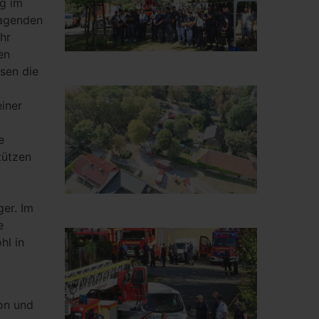
ng im
ragenden
hr
en
esen die
einer
e
tützen
er. Im
e
hl in
ion und