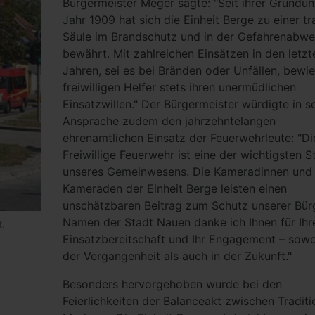
Bürgermeister Meger sagte: "Seit ihrer Gründu
Jahr 1909 hat sich die Einheit Berge zu einer t
Säule im Brandschutz und in der Gefahrenabwe
bewährt. Mit zahlreichen Einsätzen in den letzt
Jahren, sei es bei Bränden oder Unfällen, bewi
freiwilligen Helfer stets ihren unermüdlichen
Einsatzwillen." Der Bürgermeister würdigte in s
Ansprache zudem den jahrzehntelangen
ehrenamtlichen Einsatz der Feuerwehrleute: "Di
Freiwillige Feuerwehr ist eine der wichtigsten S
unseres Gemeinwesens. Die Kameradinnen und
Kameraden der Einheit Berge leisten einen
unschätzbaren Beitrag zum Schutz unserer Bürg
Namen der Stadt Nauen danke ich Ihnen für Ihr
t.
Einsatzbereitschaft und Ihr Engagement – sowo
der Vergangenheit als auch in der Zukunft."
Besonders hervorgehoben wurde bei den
Feierlichkeiten der Balanceakt zwischen Tradit