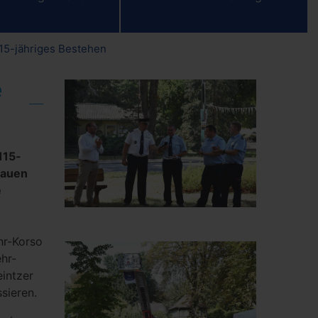
115-jähriges Bestehen
e
115-
Nauen
e
hr-Korso
hr-
eintzer
sieren.