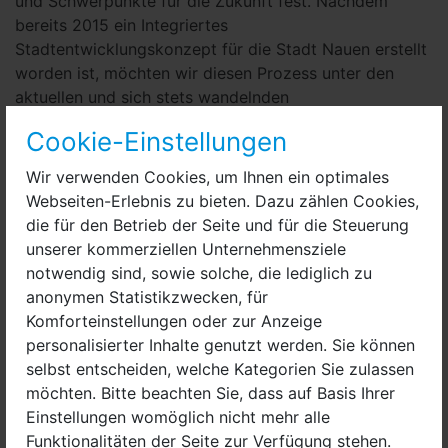
und Schwerpunkte für die Zukunft fest. Nachdem
bereits 2015 ein Integriertes
Stadtentwicklungskonzept für die Stadt Nauen erstellt
worden ist, möchten wir diesen Prozess unter den
aktuellen und sich stets wandelnden
Rahmenbedingungen erneut begehen. Begleitet werden
Cookie-Einstellungen
wir dabei von der ews Stadtsanierungsgesellschaft
mbH, einem Planungsbüro aus Berlin, das über
Wir verwenden Cookies, um Ihnen ein optimales
langjährige Erfahrungen im Bereich der Stadtsanierung
Webseiten-Erlebnis zu bieten. Dazu zählen Cookies,
und -planung verfügt.
die für den Betrieb der Seite und für die Steuerung
unserer kommerziellen Unternehmensziele
Da Integrierte Stadtentwicklungskonzepte von einem
notwendig sind, sowie solche, die lediglich zu
umfassenden Beteiligungsprozess begleitet werden,
anonymen Statistikzwecken, für
bieten sie zudem die Möglichkeit, den Austausch
Komforteinstellungen oder zur Anzeige
zwischen unterschiedlichen Akteuren der
personalisierter Inhalte genutzt werden. Sie können
Stadtgesellschaft zu fördern und zu verstetigen. So
selbst entscheiden, welche Kategorien Sie zulassen
werden im Laufe des Erarbeitungsprozesses
möchten. Bitte beachten Sie, dass auf Basis Ihrer
verschiedene Formate stattfinden, mit denen Sie sich
Einstellungen womöglich nicht mehr alle
als Vertreterin und Vertreter aus Politik, Verwaltung
Funktionalitäten der Seite zur Verfügung stehen.