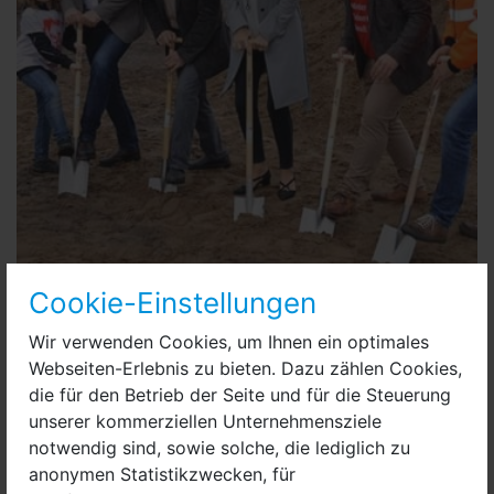
Cookie-Einstellungen
200305_PM_Name für die neue Kita in Berge gefunden.JPG
Wir verwenden Cookies, um Ihnen ein optimales
Der Ortsberat hat ein spezielles Verfahren gewählt, um
Webseiten-Erlebnis zu bieten. Dazu zählen Cookies,
den Namen zu finden. „Wir haben Zettel mit
die für den Betrieb der Seite und für die Steuerung
Namensvorschlägen im Dorf verteilt. Und wer wollte,
unserer kommerziellen Unternehmensziele
konnte auch eigene Vorschläge vorbringen“, berichtet
notwendig sind, sowie solche, die lediglich zu
Ortsvorsteher Peter Kaim (LWN+B) gegenüber der
anonymen Statistikzwecken, für
Märkischen Allgemeinen Zeitung (MAZ).