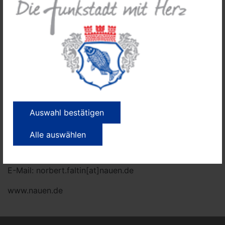
Weitere Informationen und Pressekontakt:
Stadtverwaltung Nauen ● Presse- und
Öffentlichkeitsarbeit ●
Rathausplatz 1 ● 14641 Nauen ●
Norbert Faltin
Auswahl bestätigen
Tel.: +49 (0)3321 / 408307
Alle auswählen
Fax: +49 (0)3321 / 4087307
E-Mail: norbert.faltin[at]nauen.de
www.nauen.de