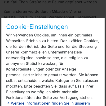
zur Karl-Thon-Straße neue Bäume gepflanzt werden.
Zum anderen wurde durch Mikado e.V. eine
Ausstellung zum Thema „Vergangenheit, Gegenwart
und Zukunft der Feldstraße sowie des Stadtteils Nauen
Cookie-Einstellungen
Ost“ erarbeitet. Diese Ausstellung wird in zwei Etappen
im Herbst 2020 und im Frühjahr 2021 installiert und
Wir verwenden Cookies, um Ihnen ein optimales
eingeweiht. Vorgesehen sind zehn Aufsteller. Neun
Webseiten-Erlebnis zu bieten. Dazu zählen Cookies,
dieser Aufsteller werden innerhalb der Allee in der
die für den Betrieb der Seite und für die Steuerung
Feldstraße umgesetzt. Eine weiterer befindet sich
unserer kommerziellen Unternehmensziele
zukünftig am Anfang der Feldstraße an der
notwendig sind, sowie solche, die lediglich zu
Commerzbank (ehem. Scharfrichterhaus).
anonymen Statistikzwecken, für
Komforteinstellungen oder zur Anzeige
Das Konzept zur Aufwertung der Feldstraße wurde von
personalisierter Inhalte genutzt werden. Sie können
Mikado e.V. unter der Projektleitung von Sarah Götze
selbst entscheiden, welche Kategorien Sie zulassen
erstellt. Die Erarbeitung der Inhalte der Ausstellung
möchten. Bitte beachten Sie, dass auf Basis Ihrer
erfolgte in den vergangenen Monaten unter
Einstellungen womöglich nicht mehr alle
Beteiligung von interessierten Nauener*innen, lokalen
Funktionalitäten der Seite zur Verfügung stehen.
Institutionen und Trägern. Die Nauener Heimatfreunde
→ Weitere Informationen finden Sie in unserem