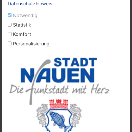
1990 e.V. und der „Nauener Stadtführer“ ergänzen die
Datenschutzhinweis.
Ausstellung inhaltlich. Für die Dauerausstellung
gestaltete Metallkünstler Frantek P. Riedel (werkform
Notwendig
design) aus Lietzow zehn Edelstahl-Aufsteller, die für
Statistik
die Ausstellung entworfen und angefertigt wurden.
Komfort
Vier Aufsteller stellen besondere grafische Figuren dar.
An diesen Aufstellern werden insgesamt zwölf
Personalisierung
Infotafeln angebracht, die von dem Grafikbüro
Xinglang Guo Grafiks aus Etzin designt werden.
Der erste besondere Aufsteller (Feldarbeiter) wird am
Fußgängerüberweg gegenüber dem Arbeitsamt. Der
zweite Sonderaufsteller windet sich um einen
Amberbaum an der Ecke Feldstraße/ Bredower Weg.
Der Dritte stellt einen Torbogen mit Blumen über dem
zukünftigen Südwest-Eingang des
Nachbarschaftsgartens dar. Der vierte
Sonderaufsteller, in Symbolik der Zuckerrübe, wird sich
am östlichsten Ende der Feldstraße befinden. Der