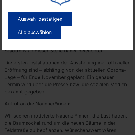
Aufsteller an der Commerzbank wird dank einer
Spende des Lions Club Osthavelland mit einem
Henkerschwert versehen sein und damit den Bezug
Auswahl bestätigen
zum Scharfrichterhaus verdeutlichen. Der
Sonderaufsteller Zuckerrübe wird von der NWG
Alle auswählen
kofinanziert, welcher die Geschichte der
Genossenschaft als prägenden Bestandteil des
Stadtteils an dieser Stelle näher beleuchtet.
Die ersten Installationen der Ausstellung inkl. offizieller
Eröffnung sind – abhängig von der aktuellen Corona-
Lage – für Ende November geplant. Ein genauer
Termin wird über die Presse bzw. die sozialen Medien
bekannt gegeben.
Aufruf an die Nauener*innen:
Wir suchen motivierte Nauener*innen, die Lust haben,
die Baumsockel rund um die neuen Bäume in der
Feldstraße zu bepflanzen. Wünschenswert wären