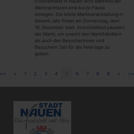
Frischemarkt in Nauen wird während der
Weihnachtszeit eine kurze Pause
einlegen. Die letzte Marktveranstaltung in
diesem Jahr findet am Donnerstag, dem
18. Dezember statt. Anschließend pausiert
der Markt, um sowohl den Markthändlern
als auch den Besucherinnen und
Besuchern Zeit für die Feiertage zu
geben.
Erste
Zurück
Vor
<<
<
1
2
3
4
5
6
7
8
9
>
>