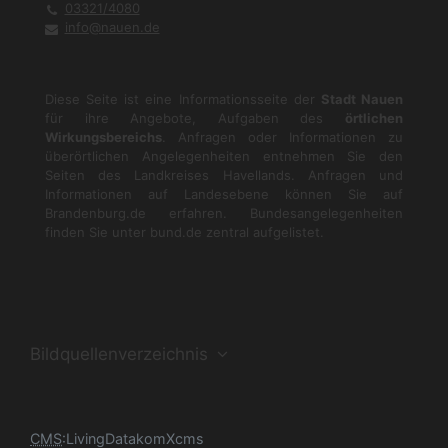
03321/4080
info@nauen.de
Diese Seite ist eine Informationsseite der
Stadt Nauen
für ihre Angebote, Aufgaben des
örtlichen
Wirkungsbereichs
. Anfragen oder Informationen zu
überörtlichen Angelegenheiten entnehmen Sie den
Seiten des Landkreises Havellands. Anfragen und
Informationen auf Landesebene können Sie auf
Brandenburg.de
erfahren. Bundesangelegenheiten
finden Sie unter
bund.de
zentral aufgelistet.
Bildquellenverzeichnis
Bibo-Eule, Grafik Elena von Martens
Foto: Zoe Stober; Copyright: Landgut Stober
CMS
:
LivingData
komXcms