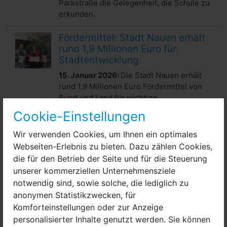
Parkstraße die Gelegenheit, die Schule zu
erkunden.
Fördermittel: Stadt Nauen erhält
rund 1,9 Millionen Euro für
Stadtentwicklung
15. Januar 2026:
Die Stadt Nauen erhält
rund 1,9 Millionen Euro Fördermittel von
Bund und Land für wichtige
Stadtentwicklungsprojekte. Die
Cookie-Einstellungen
Förderbescheide wurden am Dienstag
(13.1.) durch Infrastrukturstaatssekretärin
Wir verwenden Cookies, um Ihnen ein optimales
Ina Bartmann überreicht.
Webseiten-Erlebnis zu bieten. Dazu zählen Cookies,
die für den Betrieb der Seite und für die Steuerung
Januar-Aktionen im
unserer kommerziellen Unternehmensziele
Nachbarschaftsgarten „Grünen
notwendig sind, sowie solche, die lediglich zu
Eck“
anonymen Statistikzwecken, für
14. Januar 2026:
Hier kommt die
Komforteinstellungen oder zur Anzeige
Übersicht zu den Januar-Aktionen im
personalisierter Inhalte genutzt werden. Sie können
Nachbarschaftsgarten „Grünen Eck“ und