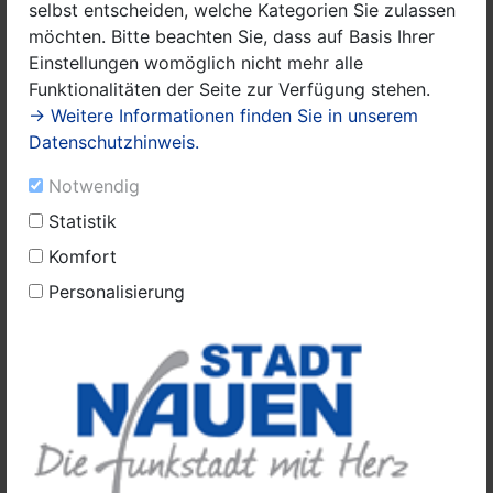
selbst entscheiden, welche Kategorien Sie zulassen
vieles mehr! Wir freuen uns über Ihre
möchten. Bitte beachten Sie, dass auf Basis Ihrer
Teilnahme sowie über das Weiterleiten
Einstellungen womöglich nicht mehr alle
und Verteilen der Informationen.
Funktionalitäten der Seite zur Verfügung stehen.
→ Weitere Informationen finden Sie in unserem
Sternsinger segnen das Rathaus
Datenschutzhinweis.
Nauen
13. Januar 2026:
Die Sternsinger sind
Notwendig
wieder da! Am Montag, dem 12. Januar,
Statistik
machten die Sternsinger im Rahmen ihrer
traditionellen Reise durch die Städte und
Komfort
Gemeinden auch Halt im Nauener
Personalisierung
Rathaus. Dort wurden die Kinder herzlich
von Bürgermeister Manuel Meger (Die
Ländliche) sowie Mitarbeiterinnen und
Mitarbeitern der Stadtverwaltung
empfangen.
Ausbildungsmesse am Graf-von-
Arco Schulzentrum