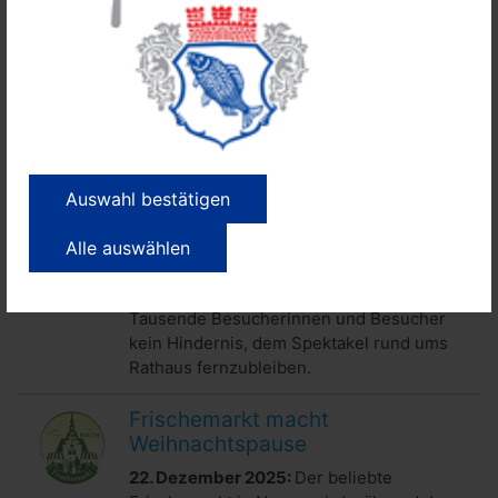
11. Januar 2026:
Am Graf-von-Arco
Schulzentrum fand heute die erste
hauseigene Ausbildungsbörse statt.
Zweite Auflage: Nauener
Rathausleuchten zog erneut
tausende Besucher an
05. Januar 2026:
Auch die zweite Auflage
Auswahl bestätigen
des „Nauener Rathausleuchten“ verlief am
3. Januar planmäßig. Schneeschauer,
Alle auswählen
rutschige Straßen und Temperaturen
knapp unter dem Gefrierpunkt waren für
Tausende Besucherinnen und Besucher
kein Hindernis, dem Spektakel rund ums
Rathaus fernzubleiben.
Frischemarkt macht
Weihnachtspause
22. Dezember 2025:
Der beliebte