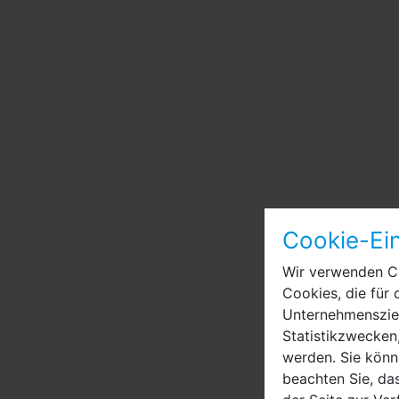
Cookie-Ein
Wir verwenden Co
Cookies, die für 
Unternehmensziel
Statistikzwecken,
werden. Sie könn
beachten Sie, das