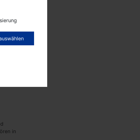
e,
hen
sierung
wickelt
 auswählen
weiter:
 Im
er
gebot
ät im
machen
nd
ören in