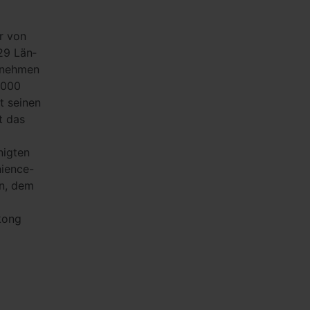
r von
29 Län­
rnehmen
.000
t seinen
t das
nigten
nience-
en, dem
kong