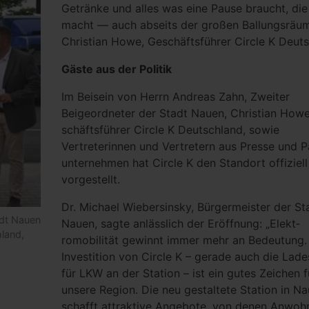
Getränke und alles was eine Pause braucht, di
macht — auch abseits der großen Ballungsräum
Christian Howe, Geschäftsführer Circle K Deuts
Gäste aus der Politik
Im Beisein von Herrn Andreas Zahn, Zweiter
Beigeordneter der Stadt Nauen, Christian Howe
schäftsführer Circle K Deutschland, sowie
Vertreterinnen und Vertretern aus Presse und P
unternehmen hat Circle K den Standort offiziell
vorgestellt.
Dr. Michael Wiebersinsky, Bürgermeister der St
adt Nauen
Nauen, sagte anlässlich der Eröffnung: „Elekt­
hland,
romobilität gewinnt immer mehr an Bedeutung.
Investition von Circle K – gerade auch die La­de
für LKW an der Station – ist ein gutes Zeichen f
unsere Region. Die neu gestaltete Sta­tion in N
schafft attraktive Angebote, von denen Anwoh