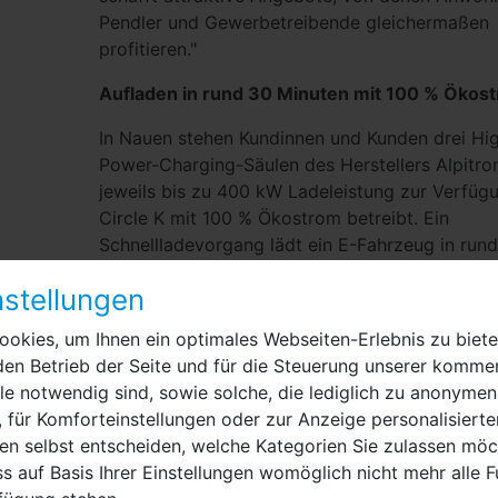
Pendler und Gewerbetrei­bende gleichermaßen
profitieren."
Aufladen in rund 30 Minuten mit 100 % Ökos
In Nauen stehen Kundinnen und Kunden drei Hi
Power-Charging-Säulen des Herstellers Alpitron
jeweils bis zu 400 kW Ladeleistung zur Verfügu
Circle K mit 100 % Ökostrom be­treibt. Ein
Schnellladevorgang lädt ein E-Fahrzeug in run
Minuten vollständig auf.
stellungen
Eine der Säulen ist speziell auf die Anforderun
okies, um Ihnen ein optimales Webseiten-Erlebnis zu biete
Lkw ausgelegt und erweitert das Angebot gezie
den Betrieb der Seite und für die Steuerung unserer kommer
den gewerblichen Verkehr.
e notwendig sind, sowie solche, die lediglich zu anonymen
Verkehrsgünstiger Standort mit erweitertem
 für Komforteinstellungen oder zur Anzeige personalisierte
Angebot
en selbst entscheiden, welche Kategorien Sie zulassen möch
s auf Basis Ihrer Einstellungen womöglich nicht mehr alle F
Die Service Station in Nauen liegt verkehrsgüns