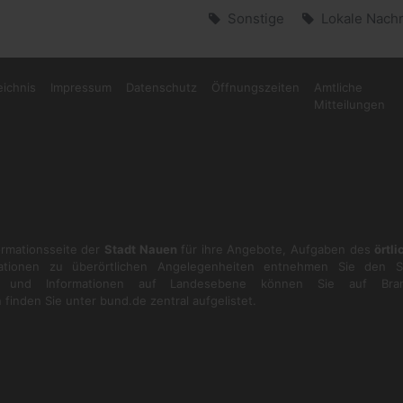
Sonstige
Lokale Nachr
eichnis
Impressum
Datenschutz
Öffnungszeiten
Amtliche
Mitteilungen
formationsseite der
Stadt Nauen
für ihre Angebote, Aufgaben des
örtl
ationen zu überörtlichen Angelegenheiten entnehmen Sie den S
en und Informationen auf Landesebene können Sie auf
Bra
 finden Sie unter
bund.de
zentral aufgelistet.