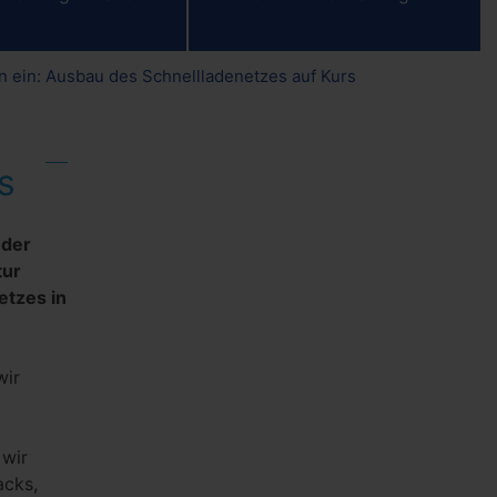
en ein: Ausbau des Schnellladenetzes auf Kurs
s
 der
tur
etzes in
wir
 wir
acks,