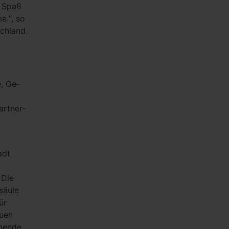
e Spaß
e.“, so
chland.
, Ge­
artner­
adt
 Die
säule
ür
auen
nende,