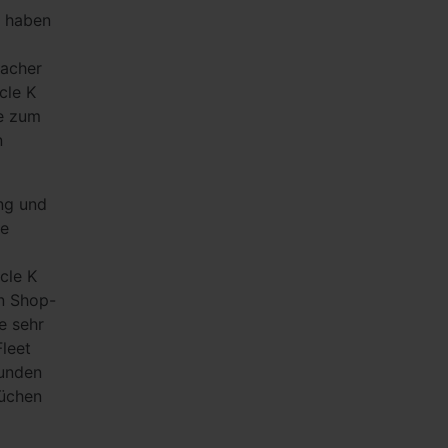
K haben
facher
cle K
ie zum
n
ng und
fe
cle K
n Shop-
e sehr
leet
kunden
rüchen