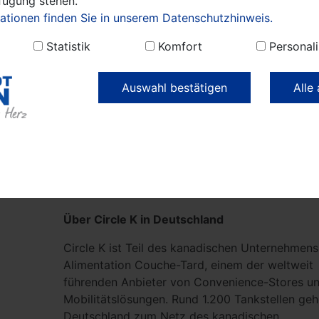
rfügung stehen.
Berliner Umland und ist sowohl für Anwohnend
ationen finden Sie in unserem Datenschutzhinweis.
Pendlerinnen und Pendler sowie den gewerblic
Verkehr attraktiv.
Statistik
Komfort
Personali
Parallel zum Ausbau der Schnellladepunkte ent
Auswahl bestätigen
Alle
Circle K auch das Gesamtangebot am Standort 
Die Station in Nauen ist kein reiner Ladepunkt.
modernisierten Circle K Store mit angegliedert
Waschanlage und dem umfangreichen Food-An
zeigt das Unternehmen, wie integrierte Mobilit
Alltag aussieht: Laden, Versorgen und Pause 
an einem Ort.
Über Circle K in Deutschland
Circle K ist Teil des kanadischen Unternehmens
Alimentation Couche-Tard, einem der weltweit
führenden Anbieter von Convenience-Stores u
Mobilitätslösungen. Rund 1.200 Tankstellen geh
Deutschland zum Netz des kanadischen