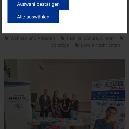
Brandenburg durchgeführt.
Auswahl bestätigen
Weitere Informationen zum Landesprogramm
Alle auswählen
„Türöffner: Zukunft Beruf 2022“ sind
unter
www.zukunft-beruf-havelland.de
erhältlich.
Wohnen und Arbeiten
Familie, Schule, Kinder
Sonstige
Lokale Nachrichten