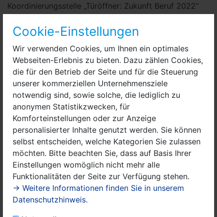
Koordinierungsstelle „Türöffner: Zukunft Beruf 2022“
sieht in Ausbildungsmessen dieser Art einen wichtigen
Cookie-Einstellungen
Baustein erfolgreicher Berufsorientierung. „Die
Erfahrung zeigt, dass das Format von den
Wir verwenden Cookies, um Ihnen ein optimales
Jugendlichen sehr gut angenommen wird.“ Immer mehr
Webseiten-Erlebnis zu bieten. Dazu zählen Cookies,
Unternehmen seien bereit, direkt in die Schulen zu
die für den Betrieb der Seite und für die Steuerung
kommen und mit potenziellen Auszubildenden ins
unserer kommerziellen Unternehmensziele
Gespräch zu treten, so Ollhoff weiter. „Gerade der
notwendig sind, sowie solche, die lediglich zu
persönliche Austausch ermöglicht es jungen Menschen,
anonymen Statistikzwecken, für
unkompliziert erste Kontakte zu knüpfen und sich über
Komforteinstellungen oder zur Anzeige
Berufsbilder, Praktika und Ausbildungsmöglichkeiten
personalisierter Inhalte genutzt werden. Sie können
aus erster Hand zu informieren.“
selbst entscheiden, welche Kategorien Sie zulassen
möchten. Bitte beachten Sie, dass auf Basis Ihrer
Das Landesprogramm „Türöffner: Zukunft Beruf 2022“
Einstellungen womöglich nicht mehr alle
verfolgt das Ziel, junge Menschen beim Übergang von
Funktionalitäten der Seite zur Verfügung stehen.
der Schule in den Beruf gezielt zu unterstützen. Durch
→ Weitere Informationen finden Sie in unserem
praxisnahe Projekte, individuelle Beratung und die
Datenschutzhinweis.
Vernetzung von Schulen, Betrieben und weiteren
Bildungsakteuren sollen die Ausbildungsfähigkeit