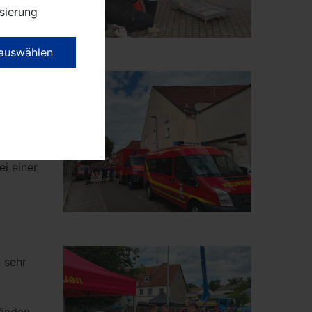
sierung
nen und
 Große
 auswählen
n im
ng der
nes Pkw
resse.
i einer
 sehr