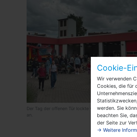
Cookie-Ein
Wir verwenden Co
Cookies, die für 
Unternehmensziel
Statistikzwecken,
werden. Sie könn
Der Tag der offenen Tür lockte viele große und kleine
an.
beachten Sie, das
der Seite zur Ve
→ Weitere Inform