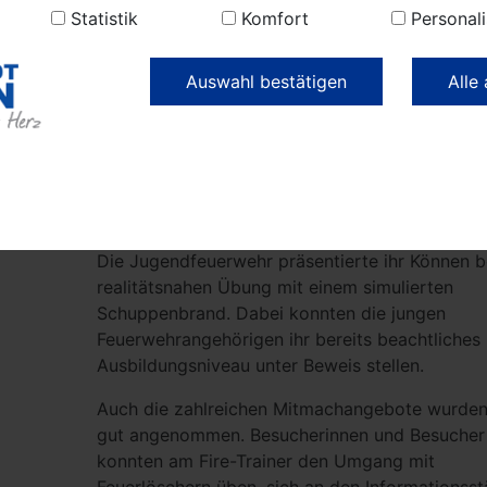
Statistik
Komfort
Personali
Im Verlauf des Tages erwartete die Besucherin
Besucher ein abwechslungsreiches Programm.
Auswahl bestätigen
Alle
Aufmerksamkeit fanden die Vorführungen von
Fettexplosionen, die eindrucksvoll die Gefahre
Haushalt verdeutlichten. Ebenso sorgten die
Vorführung des Vereins „Empi“, die Präsentieru
Technischen Hilfeleistung mit Seitenöffnung ei
sowie die CBRN-Demonstration auf großes Inte
Die Jugendfeuerwehr präsentierte ihr Können be
realitätsnahen Übung mit einem simulierten
Schuppenbrand. Dabei konnten die jungen
Feuerwehrangehörigen ihr bereits beachtliches
Ausbildungsniveau unter Beweis stellen.
Auch die zahlreichen Mitmachangebote wurden
gut angenommen. Besucherinnen und Besucher
konnten am Fire-Trainer den Umgang mit