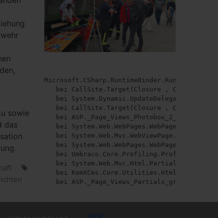
tänden
ziehung
rwehr
hen
nden,
Microsoft.CSharp.RuntimeBinder.RuntimeBinder
   bei CallSite.Target(Closure , CallSite , O
   bei System.Dynamic.UpdateDelegates.UpdateA
   bei CallSite.Target(Closure , CallSite , O
Lu sowie
   bei ASP._Page_Views_Photobox_2_Partials_G
d das
   bei System.Web.WebPages.WebPageBase.Execut
isation
   bei System.Web.Mvc.WebViewPage.ExecutePage
   bei System.Web.WebPages.WebPageBase.Execu
tung.
   bei Umbraco.Core.Profiling.ProfilingView.
   bei System.Web.Mvc.Html.PartialExtensions
haft
   bei KomXCms.Core.Utilities.HtmlExtensions
ichten
   bei ASP._Page_Views_Partials_grid_editors