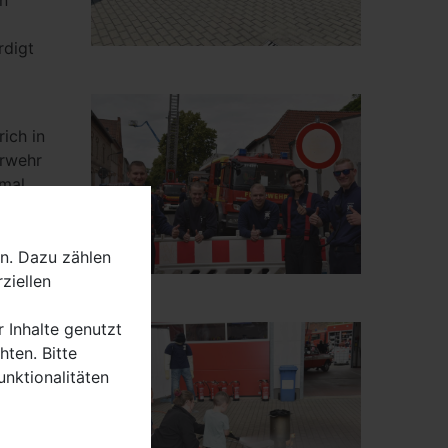
en
digt
ich in
erwehr
nmal
n
n. Dazu zählen
rzlich
ziellen
s
r Inhalte genutzt
te
ten. Bitte
alle für
unktionalitäten
ch, auch
dass ihr
nte er.