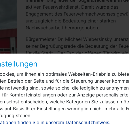
mehrerer Mitglieder der Jugendfeuerwehr in d
aktiven Feuerwehrdienst. Damit wurde das
Engagement des Feuerwehrnachwuchses gewür
und zugleich die Bedeutung einer starken
Nachwuchsarbeit hervorgehoben.
Bürgermeister Dr. Michael Wiebersinsky unterstr
seiner Begrüßungsrede die Bedeutung der Feu
für die Stadt. „Der Tag der offenen Tür wird ei
mehr zeigen, wie eng unsere Feuerwehr mit de
stellungen
Menschen in unserer Stadt verbunden ist.“
okies, um Ihnen ein optimales Webseiten-Erlebnis zu biete
Im Namen der Stadt Nauen bedankte er sich he
den Betrieb der Seite und für die Steuerung unserer kommer
für das Engagement der Kameradinnen und
e notwendig sind, sowie solche, die lediglich zu anonymen
Kameraden. „Und bedanke ich mich für das, wa
 für Komforteinstellungen oder zur Anzeige personalisierte
tagtäglich geleistet wird, und was hier und heu
en selbst entscheiden, welche Kategorien Sie zulassen möch
 Besucher
geleistet wird. Die verschiedenen Dinge, die ihr 
s auf Basis Ihrer Einstellungen womöglich nicht mehr alle F
unsere Stadt tut. Das ist nicht selbstverständli
rfügung stehen.
nicht für eure Familien. Und ich wünsche euch, 
ationen finden Sie in unserem Datenschutzhinweis.
immer wieder gesund nach Hause kommt“, beto