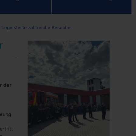
n begeisterte zahlreiche Besucher
r
r der
hrung
rtritt