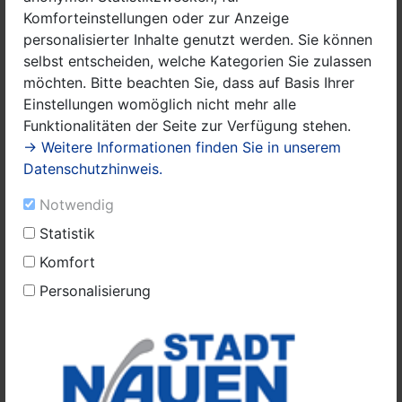
in der Tiefgarage geparkt.“ Die Tiefgarage wurde
Komforteinstellungen oder zur Anzeige
ursprünglich als Parkanlage für die Wohngebäude der
personalisierter Inhalte genutzt werden. Sie können
TAG Wohnen errichtet. Sie verfügt über ein
selbst entscheiden, welche Kategorien Sie zulassen
sogenanntes Doppelparker-System, das in den 1990er
möchten. Bitte beachten Sie, dass auf Basis Ihrer
Jahren als moderne und platzsparende Lösung für den
Einstellungen womöglich nicht mehr alle
ruhenden Verkehr galt. Aufgrund technischer Defekte
Funktionalitäten der Seite zur Verfügung stehen.
wurde die Anlage jedoch außer Betrieb genommen.
→ Weitere Informationen finden Sie in unserem
Zudem entspricht sie heute nicht mehr den
Datenschutzhinweis.
Anforderungen moderner Fahrzeuge. Auch hierzu
wurden zahlreiche Ideen gesammelt. Wolfgang Wiech,
Notwendig
vielen Nauenerinnen und Nauenern als Nachtwächter
Statistik
bekannt, sprach sich für den Erhalt der Anlage aus:
Komfort
„Die Tiefgarage sollte erhalten bleiben. Vielleicht
könnte man sie künftig als Schutzraum nutzen.“
Personalisierung
Wer die Tiefgarage näher kennenlernen möchte,
erhält dazu im Rahmen des Stadtteilfestes
„Familientag im Kiez 2026“ Gelegenheit. Am 18.
September 2026 wird zwischen 15 und 19 Uhr