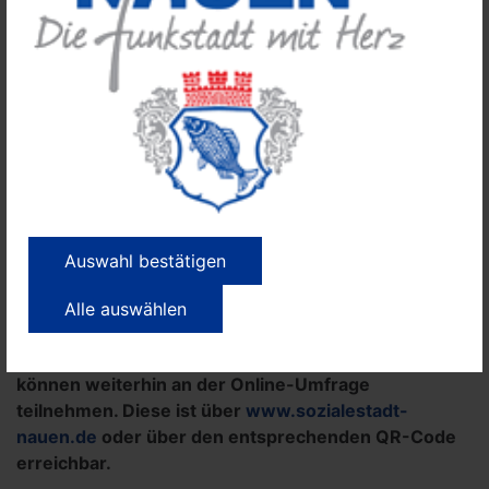
Führung durch die Tiefgarage angeboten. Weitere
Informationen werden rechtzeitig vor der
Veranstaltung auf der Internetseite
www.sozialestadt-nauen.de
<
veröffentlicht.
Für die kleinen Gäste gab es während der
Veranstaltung zahlreiche Mitmachaktionen. Diese
wurden durch die Streetworker sowie die Kinder- und
Jugendarbeit der Stadt Nauen unterstützt. Darüber
hinaus sorgten zahlreiche ehrenamtliche Helferinnen
Auswahl bestätigen
und Helfer für einen reibungslosen Ablauf der
Veranstaltung.
Alle auswählen
Die Bürgerbeteiligung wird auch nach der
Auftaktveranstaltung fortgesetzt. Interessierte
können weiterhin an der Online-Umfrage
teilnehmen. Diese ist über
www.sozialestadt-
nauen.de
oder über den entsprechenden QR-Code
erreichbar.