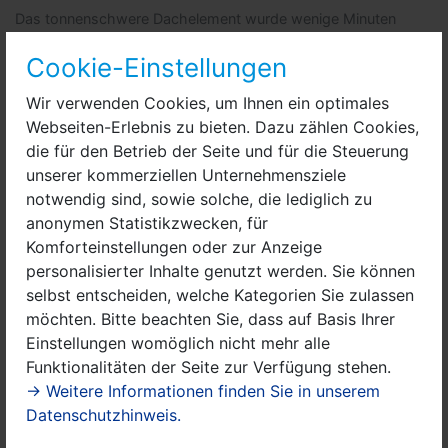
Das tonnenschwere Dachelement wurde wenige Minuten
später auf das Dach gesetzt.jpg
Cookie-Einstellungen
Mit einem großen Kran wurden die vorproduzierten,
tonnenschweren Dachelemente direkt vom Lkw auf die
Wir verwenden Cookies, um Ihnen ein optimales
Häuser gehievt. „Mit dem Bauprojekt wird der Ansatz
Webseiten-Erlebnis zu bieten. Dazu zählen Cookies,
vorangetrieben, bezahlbares Wohneigentum für junge
die für den Betrieb der Seite und für die Steuerung
Familien mit Kindern in Nauen zu schaffen, das sowohl
unserer kommerziellen Unternehmensziele
ökonomisch als auch ökologisch nachhaltig ist“, sagte
notwendig sind, sowie solche, die lediglich zu
Dr. Lehmann am Rande der Veranstaltung.
anonymen Statistikzwecken, für
Komforteinstellungen oder zur Anzeige
Das Konzept geht auf: Laut Investor sind derzeit 35
personalisierter Inhalte genutzt werden. Sie können
der 42 Häuser verkauft. Über zwanzig Familien aus
selbst entscheiden, welche Kategorien Sie zulassen
Berlin haben sich bisher für ein Eigenheim entschieden,
möchten. Bitte beachten Sie, dass auf Basis Ihrer
die zweitgrößte Gruppe mit sechs Familien kommt aus
Einstellungen womöglich nicht mehr alle
Nauen selbst, der übrige Teil stammt aus dem
Funktionalitäten der Seite zur Verfügung stehen.
Havelland.
→ Weitere Informationen finden Sie in unserem
Beim Wohnungsbau strebe die Stadt Nauen weiterhin
Datenschutzhinweis.
eine Differenzierung an, fuhr Lehmann fort. „Wir wollen