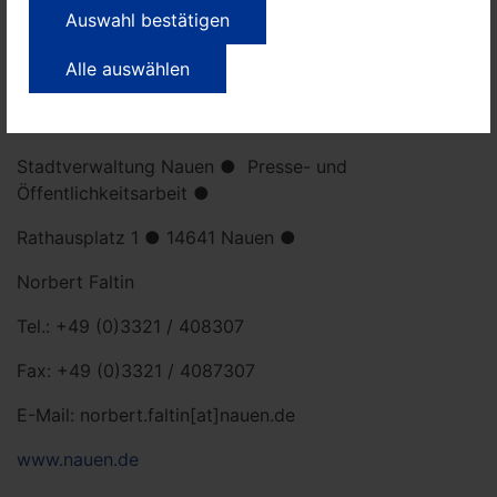
Auswahl bestätigen
Alle auswählen
Weitere Informationen und Pressekontakt:
Stadtverwaltung Nauen ● Presse- und
Öffentlichkeitsarbeit ●
Rathausplatz 1 ● 14641 Nauen ●
Norbert Faltin
Tel.: +49 (0)3321 / 408307
Fax: +49 (0)3321 / 4087307
E-Mail: norbert.faltin[at]nauen.de
www.nauen.de