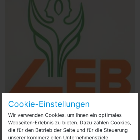
Cookie-Einstellungen
Wir verwenden Cookies, um Ihnen ein optimales
Logo Ländliche Erwachsenenbildung Brandenburg LEB e.V.
Webseiten-Erlebnis zu bieten. Dazu zählen Cookies,
Finanziert wird die Weiterbildung vor allem durch ein
die für den Betrieb der Seite und für die Steuerung
Eigenprojekt der LAG Havelland, aus EU-Mitteln und
unserer kommerziellen Unternehmensziele