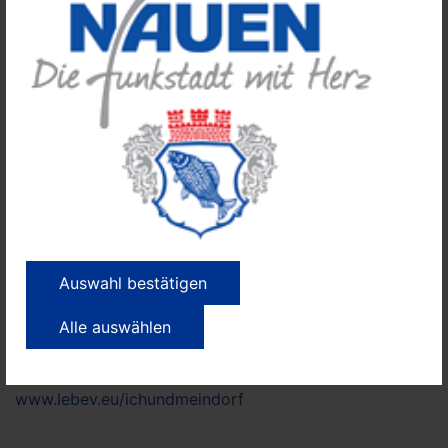
einfließen und durchgespielt werden.
Die Teilnehmerinnen und Teilnehmer können ihre
Erfahrungen und Ideen untereinander austauschen.
In Zukunft wollen wir vorrangig Präsenzseminare
durchführen. Dieses Jahr können die Schulungen noch
kostenlos angeboten werden.
Wir hoffen, dass wir mit unseren Einstiegsthemen viele
interessierte Mitbürgerinnen und Mitbürger erreichen
und animieren können.
Auswahl bestätigen
Die Veranstaltungen richten sich nach den aktuell
geltenden, behördlichen Corona-Vorgaben.
Alle auswählen
Anmeldung, Termine sowie weitere Informationen unter
www.lebev.eu/ichundmeindorf