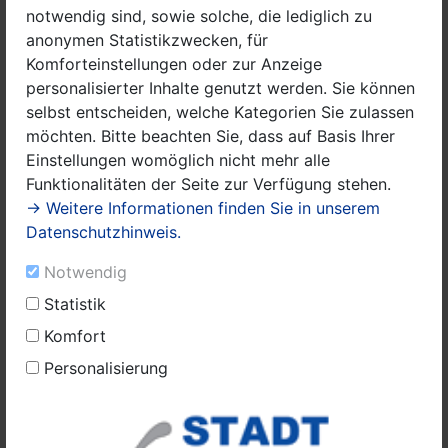
einem Zuschuss des
Demografie-Forums Havelland
.
notwendig sind, sowie solche, die lediglich zu
anonymen Statistikzwecken, für
Das geförderte Projekt konnte im letzten Jahr nur
Komforteinstellungen oder zur Anzeige
digital durchgeführt werden, in diesem Jahr kann es
personalisierter Inhalte genutzt werden. Sie können
nun endlich auch in Präsenz angeboten werden.
selbst entscheiden, welche Kategorien Sie zulassen
möchten. Bitte beachten Sie, dass auf Basis Ihrer
Auftaktveranstaltungen finden in der Paretzer
Einstellungen womöglich nicht mehr alle
Scheune, der Waldschule Pausin, dem Lilienthal-
Funktionalitäten der Seite zur Verfügung stehen.
Centrum in Stölln, dem Ferien-und Erlebnishof Liepe
→ Weitere Informationen finden Sie in unserem
und im Gemeindezentrum Milow statt.
Datenschutzhinweis.
Die Themen zum Erfahrungsaustausch werden sein:
Notwendig
„Was kann meine Gemeinde?“, „Konfliktmanagement“,
„Beteiligungsmethoden“ und „Projektentwicklung und
Statistik
Management“.
Komfort
Personalisierung
Bei allen Themenbereichen können und sollen auch
aktuell vorhandene Projekte und Beispiele mit