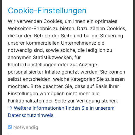
positiven Entwicklung in der Kernstadt. Mittlerweile
Cookie-Einstellungen
verzeichnet Nauen inkl. der dazugehörigen 14 Ortsteile
rund 19.000 Einwohner“, so Manuel Meger.
Wir verwenden Cookies, um Ihnen ein optimales
Webseiten-Erlebnis zu bieten. Dazu zählen Cookies,
Zehn Einfamilienhäuser sollen im Flurweg Ribbeck in
die für den Betrieb der Seite und für die Steuerung
Kürze entstehen, wobei die angebotenen Grundstücke
unserer kommerziellen Unternehmensziele
noch zum Verkauf bereit stehen. Die Grundstücke
notwendig sind, sowie solche, die lediglich zu
bewegen sich in der Größenordnung von 730 bis 1.000
anonymen Statistikzwecken, für
Quadratmeter und sollen hauptsächlich junge Familien
Komforteinstellungen oder zur Anzeige
ansprechen. Die Kaufpreisvorstellung der Stadt liegt
personalisierter Inhalte genutzt werden. Sie können
bei mindestens 70 Euro pro Quadratmeter. Die
selbst entscheiden, welche Kategorien Sie zulassen
Grundstücke werden dabei nicht nur zum Verkauf
möchten. Bitte beachten Sie, dass auf Basis Ihrer
angeboten. „Der Bauherr kann sich ebenso dazu
Einstellungen womöglich nicht mehr alle
entscheiden, sein Grundstück für 99 Jahre über die
Funktionalitäten der Seite zur Verfügung stehen.
Erbbaupacht zu erwerben“, erläutert der Bürgermeister.
→ Weitere Informationen finden Sie in unserem
In der Ausschreibung wurden zudem Kriterien
Datenschutzhinweis.
festgelegt, wonach nicht nur der Kaufpreis
entscheidend ist. Er werde nur mit 50 Prozent
Notwendig
gewertet. Der Familienstatus werde dagegen mit 30,