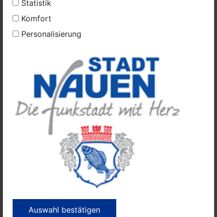
Statistik
die Ortsansässigkeit mit 20 Prozent gewertet, so der
Komfort
Bürgermeister.
Personalisierung
Die Stadt hat lange versucht, an dieser Stelle eine
Straße zu entwickeln. Seit 2008 lag der Plan im
Dornröschenschlaf. Der B-Plan wurde nochmals
geringfügig geändert, jetzt geht es voran. „Der
ursprünglich geplante Erdwall von fünf Metern Höhe
wurde gemeinsam mit dem Ortsbeirat auf eine Höhe
von zwei Metern „heruntergeplant“, um das Gesamtbild
des Ortseingangs zu erhalten. Auch sah der alte B-Plan
zwölf Grundstücke vor. Inzwischen sind es nur noch
zehn, nachdem man die Parzellen neu zugeschnitten
hat“, sagt Bürgermeister Meger.
Nähere Informationen und Kontaktmöglichkeiten:
stadtplanung@nauen.de
, Tel.: 03321 / 408-213 oder
liegenschaften@nauen.de
, Tel.: 03321 / 408-249
Auswahl bestätigen