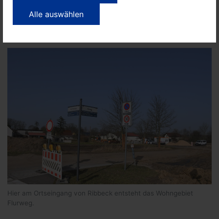
Wohnen und Arbeiten
Freizeitangebote
Familie, Schule, Kinder
Sonstige
Alle auswählen
Zivilgesellschaft
Hier am Ortseingang von Ribbeck entsteht das Wohngebiet
Flurweg.