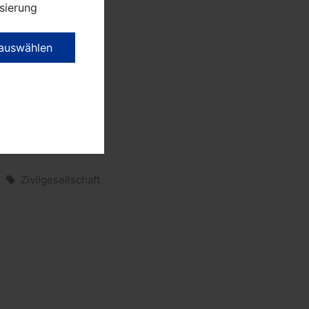
sierung
 mit seiner Arbeit
nnung bei der
 auswählen
chermaßen, dass
hmen stattfinden
teilen und in der
enden Rahmen“,
heit Ribbeck am 20.
Zivilgesellschaft