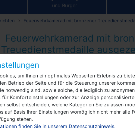
und Bürger
richten
Feuerwehrkamerad mit bronzener Treuedienstmedai
Feuerwehrkamerad mit bron
Treuedienstmedaille ausgeze
stellungen
il 2021
:
Für das beständige ehrenamtliche Engagement 
meister Manuel Meger (LWN) dem Hauptfeuerwehrmann H
okies, um Ihnen ein optimales Webseiten-Erlebnis zu biete
e Medaille für treue Dienste der Freiwilligen Feuerwehr 
den Betrieb der Seite und für die Steuerung unserer kommer
e notwendig sind, sowie solche, die lediglich zu anonymen
ein von Stadtwehrführer Jörg Meyer, dem Vorsitzenden der
 für Komforteinstellungen oder zur Anzeige personalisierte
rordnetenversammlung Ralph Bluhm (LWN) sowie dem Orts
en selbst entscheiden, welche Kategorien Sie zulassen möch
 Markee, Klemens Winkler, wurde Kamerad Nagel im Feuerwe
s auf Basis Ihrer Einstellungen womöglich nicht mehr alle F
leinen Feierstunde geehrt. Bürgermeister Meger sagte: „Hei
rfügung stehen.
Stadt Nauen angestellt und ist hier für die Brandschutzerzi
ationen finden Sie in unserem Datenschutzhinweis.
Grundschulen verantwortlich. Mit seiner Arbeit lernen die 