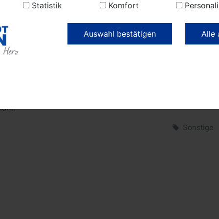
Statistik
Komfort
Personali
n Umgang mit möglichen Gefahren. Kamerad Heiko Nagel ist
elen Jahren ein wichtiges Bindeglied für die Nachwuchsgewi
hr“, sagte das Stadtoberhaupt anerkennend.
Auswahl bestätigen
Alle
eister Meger und Stadtwehrführer Meyer bedauerten glei
ie Corona-Regeln die Auszeichnungen nicht im größeren Ra
 „Bis Ende Juni werden daher weitere Kameraden in den Orts
dt geehrt – jeweils im kleinen, aber nicht minder anerkenn
e der Stadtwehrführer an. Die nächste Ehrung ist in der Ein
lant.
Sonstige