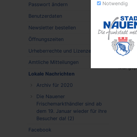
Notwendig
sichere
Passwort ändern
seit vi
Benutzerdaten
Feuerwe
Newsletter bestellen
Bürgerm
durch d
Öffnungszeiten
konnte.
Urheberrechte und Lizenzen
Kernsta
kündigt
Amtliche Mitteilungen
Mai gep
Lokale Nachrichten
Archiv für 2020
Die Nauener
Frischemarkthändler sind ab
dem 19. Januar wieder für ihre
Besucher da! (2)
Facebook