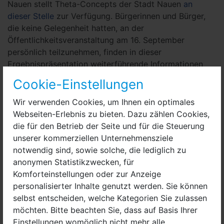
Nauen stellt Theta-Concepts der Stadt Nauen
an
dieser Stelle
zur Verfügung. Bürgerinnen und Bürger,
die keine Gelegenheit hatten, an der
Öffentlichkeitsveranstaltung am 16. September
persönlich teilzunehmen, finden in dieser
Ergebnispräsentation weiterführende Informationen
und Anlaufadressen zum Thema Wärmeplanung.
Cookie-Einstellungen
Gunther App, Fachbereichsleiter Bau, kommentierte
Wir verwenden Cookies, um Ihnen ein optimales
die Präsentation. „Im Rathaus haben wir auch
Webseiten-Erlebnis zu bieten. Dazu zählen Cookies,
miteinander gesprochen, dass uns Theta-Concepts
die für den Betrieb der Seite und für die Steuerung
weiter auf dem Weg begleiten werden, um an der
unserer kommerziellen Unternehmensziele
Umsetzung dranzubleiben. Wir wollen verschiedene
notwendig sind, sowie solche, die lediglich zu
Informationsangebote schaffen, und viele
anonymen Statistikzwecken, für
unterschiedliche Maßnahmen durchführen, die ich im
Komforteinstellungen oder zur Anzeige
Moment allerdings zeitlich noch nicht terminieren kann,
personalisierter Inhalte genutzt werden. Sie können
wie zum Beispiel die Implementierung eines
selbst entscheiden, welche Kategorien Sie zulassen
‚Wärmebeirats‘ von interessierten Unternehmen, die
möchten. Bitte beachten Sie, dass auf Basis Ihrer
tatsächlich an der Wärmewende dran sind und
Einstellungen womöglich nicht mehr alle