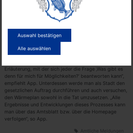
besser aufstellen und begrüßen dazu ab dem 1.
Oktober eine Klimaschutzbeauftragte – sozusagen eine
Klimamanagerin für die Stadt Nauen - eine Position,
die es bisher in der Verwaltung nicht gab“, kündigte
der Fachbereichsleiter an.
Auswahl bestätigen
Den Wärmeplan finden alle Interessierten auf der auf
der Website der Stadt Nauen. „In diesem fulminanten
Alle auswählen
Werk kann man nochmal alles nachlesen. Für jede
Ortslage, für jeden Ortsteil gibt es eine dezidierte
Erläuterung, mit der sich jeder die Frage ‚Was gibt es
denn für mich für Möglichkeiten?‘ beantworten kann“,
empfiehlt App. Unterdessen werde man als Stadt den
gesetzlichen Auftrag durchführen und auch versuchen,
den Wärmeplan sowohl in die Tat umzusetzen. „Alle
Ergebnisse und Entwicklungen dieses Prozesses kann
man über das Amtsblatt bzw. über die Homepage
verfolgen“, so App.
Amtliche Meldungen