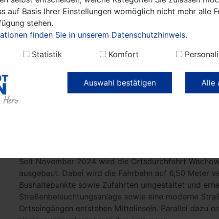
während der Bauausführung festgestellt wurden, umv
s auf Basis Ihrer Einstellungen womöglich nicht mehr alle F
von Mitte Dezember 2025 bis Ende Februar 2026 kein
rfügung stehen.
Aktueller Stand der Arbeiten:
ationen finden Sie in unserem Datenschutzhinweis.
Gegenwärtig werden von Am Dorfteich bis zur Lenins
Statistik
Komfort
Personali
erneuert. Als nächster Schritt folgt die Verlegung d
aus Richtung Päwesin und Am Dorfteich. Die Arbeiten 
Auswahl bestätigen
Alle
weitgehend beendet. Im vierten und fünften Bauabsch
Leninstraße wurde die Fahrbahn bis auf die Asphaltdec
Bauabschnitt vom Ortseingang aus Richtung Päwesin 
im Fahrbahnbereich und in der Buswendeschleife abg
Zur Maßnahme:
Seit November 2024 wird die Ortsdurchfahrt Wachow 
ausgebaut. Dabei wird die Fahrbahn auf 6,50 Meter 
Bushaltepunkte sowie Zufahrten umgestaltet und erneu
Straßenbeleuchtungsanlage sowie eine moderne Stra
Ortseingängen entstehen Mittelinseln. Parallel dazu 