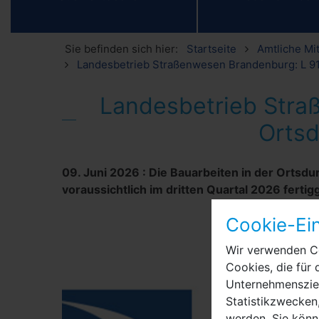
Sie befinden sich hier:
Startseite
Amtliche Mi
Landesbetrieb Straßenwesen Brandenburg: L 91 
Landesbetrieb Stra
Ortsd
09. Juni 2026
:
Die Bauarbeiten in der Ortsd
voraussichtlich im dritten Quartal 2026 ferti
Cookie-Ein
Wir verwenden Co
Cookies, die für 
Unternehmensziel
Statistikzwecken,
werden. Sie könn