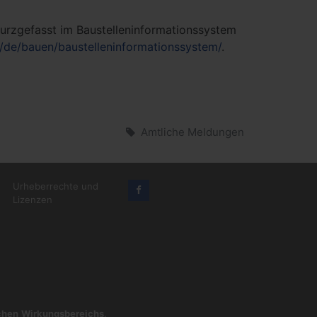
 kurzgefasst im Baustelleninformationssystem
s/de/bauen/baustelleninformationssystem/
.
Amtliche Meldungen
Urheberrechte und
Lizenzen
ichen Wirkungsbereichs
.