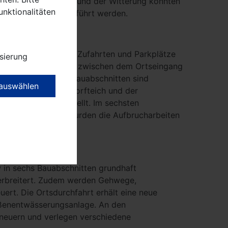
erlegt werden. Aufgrund der Witterung konnten
unktionalitäten
e Arbeiten durchgeführt werden.
traße die Gehwege, Zufahrten und Parkplätze
sierung
er Regenwasserleitung zwischen dem Ortseingang
in den ersten drei Bauabschnitten sind
 auswählen
nitt zwischen Am Dorfteich und der
kschicht fertiggestellt. Im sechsten
bis Am Dorfteich wurden die Aufbrucharbeiten
eschlossen.
in sechs Bauabschnitten grundhaft
verbreitert. Zudem werden Gehwege,
ert. Die Ortsdurchfahrt erhält eine neue
ßenentwässerungsanlage. An den
erneuern und verlegen verschiedene