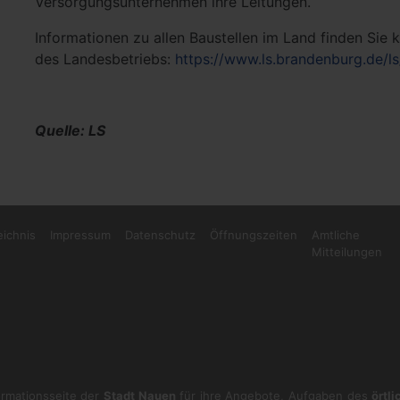
Versorgungsunternehmen ihre Leitungen.
Informationen zu allen Baustellen im Land finden Sie
des Landesbetriebs:
https://www.ls.brandenburg.de/l
Quelle: LS
eichnis
Impressum
Datenschutz
Öffnungszeiten
Amtliche
Mitteilungen
formationsseite der
Stadt Nauen
für ihre Angebote, Aufgaben des
örtl