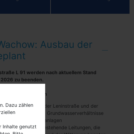
 Wachow: Ausbau der
eplant
straße L 91 werden nach aktuellem Stand
ai 2026 zu beenden.
he Leitungsarbeiten
n. Dazu zählen
chnitten zwischen der Leninstraße und der
ziellen
ierige Baugrund- und Grundwasserverhältnisse
au der Regenwasseranlagen
r Inhalte genutzt
tungen verlegt und bestehende Leitungen, die
ten. Bitte