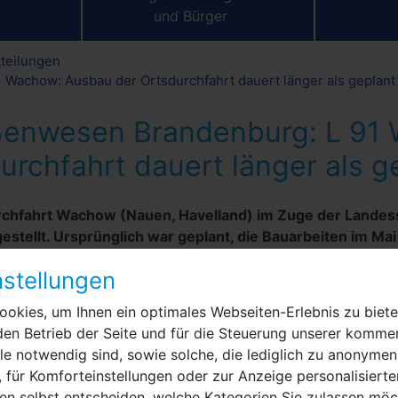
und Bürger
tteilungen
Wachow: Ausbau der Ortsdurchfahrt dauert länger als geplant
ßenwesen Brandenburg: L 91
urchfahrt dauert länger als g
urchfahrt Wachow (Nauen, Havelland) im Zuge der Landes
ggestellt. Ursprünglich war geplant, die Bauarbeiten im M
stellungen
Anspruchsvolle Baugrundverhältnisse und zusätzlic
okies, um Ihnen ein optimales Webseiten-Erlebnis zu biete
Zu Verzögerungen kam es insbesondere in den Bauabs
den Betrieb der Seite und für die Steuerung unserer kommer
Ortsausfahrt in Richtung Gohlitz. Dort machten schw
e notwendig sind, sowie solche, die lediglich zu anonymen
Anpassungen bei der Bodenverbesserung und beim B
 für Komforteinstellungen oder zur Anzeige personalisierte
erforderlich. Darüber hinaus mussten zusätzliche Lei
en selbst entscheiden, welche Kategorien Sie zulassen möch