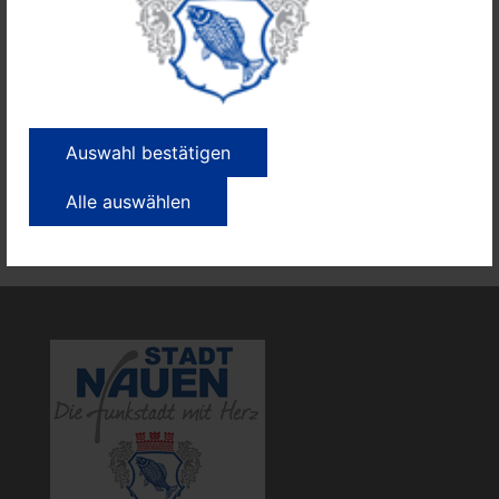
der DB und dem Busunternehmen ecoVista
Deutschlands größten Ersatzverkehr mit Bussen auf
die Straße.
Weitere Informationen finden Sie
hier
.
Quelle für Text und Grafik: Deutsche Bahn AG
Auswahl bestätigen
Alle auswählen
Amtliche Meldungen