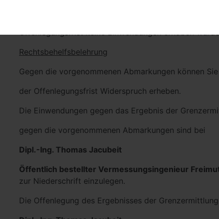
der Offenlegungsfrist Einwendungen erheben.
Das Ergebnis der Grenzermittlung gilt als anerkannt,
Offenlegungsfrist keine Einwendungen erhoben wurde
Rechtsbehelfsbelehrung
Gegen die vorgenommenen Abmarkungen können Sie i
der Offenlegungsfrist Widerspruch erheben.
Die Einwendungen gegen das Ergebnis der Grenzermi
gegen die vorgenommenen Abmarkungen sind bei
Dipl.-Ing. Thomas Jacubeit
Öffentlich bestellter Vermessungsingenieur Freimu
zur Niederschrift einzulegen.
Die Offenlegung des Ergebnisses der Grenzermittlung