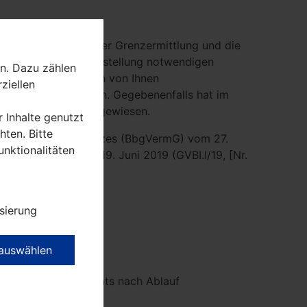
über das Ergebnis der Grenzermittlung und die
d die zur Grenzfeststellung notwendigen
n. Dazu zählen
 haben Sie oder ein von Ihnen
ziellen
schluss teilgenommen. Gegebenenfalls hat im
ht ausreichend nachgewiesen.
r Inhalte genutzt
ten. Bitte
n Vermessungsgesetzes (BbgVermG) vom 27.
unktionalitäten
 durch Gesetz vom 19. Juni 2019 (GVBI.I/19, [Nr.
sierung
 auswählen
nnerhalb eines Monats nach Ablauf