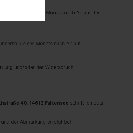
 wenn innerhalb eines Monats nach Ablauf der
n.
nnerhalb eines Monats nach Ablauf
ttlung und/oder der Widerspruch
thstraße 40, 14612 Falkensee
schriftlich oder
 und der Abmarkung erfolgt bei