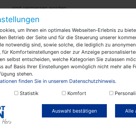
sind vermessen worden.
stellungen
Im Grenztermin am 05.01.2026 war Gelegenheit, sich 
vorgenommenen Abmarkung unterrichten zu lassen un
okies, um Ihnen ein optimales Webseiten-Erlebnis zu biete
Anerkennungserklärungen abzugeben. Am Grenztermin
den Betrieb der Seite und für die Steuerung unserer kommer
Bevollmächtigter jedoch nicht oder nicht bis zum Ab
e notwendig sind, sowie solche, die lediglich zu anonymen
Grenztermin Ihr Vertreter seine Bevollmächtigung nic
 für Komforteinstellungen oder zur Anzeige personalisierte
en selbst entscheiden, welche Kategorien Sie zulassen möch
Gemäß § 17 Abs. 1 und Abs. 2 des Brandenburgische
s auf Basis Ihrer Einstellungen womöglich nicht mehr alle F
Mai 2009 (GVBI.I/09, [Nr. 08], S.166) zuletzt geändert
rfügung stehen.
32]) gebe ich deshalb durch Offenlegung
ationen finden Sie in unserem Datenschutzhinweis.
- das Ergebnis der Grenzermittlung bekannt.
Statistik
Komfort
Personali
- die vorgenommene Abmarkung bekannt.
Auswahl bestätigen
Alle
Einwendungen gegen die Grenzermittlung
Gegen das Ergebnis der Grenzermittlung können Sie i