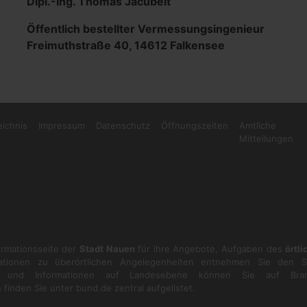
Dipl.-Ing. Thomas Jacubeit
Öffentlich bestellter Vermessungsingenieur
Freimuthstraße 40, 14612 Falkensee
eichnis
Impressum
Datenschutz
Öffnungszeiten
Amtliche
Mitteilungen
formationsseite der
Stadt Nauen
für ihre Angebote, Aufgaben des
örtl
ationen zu überörtlichen Angelegenheiten entnehmen Sie den S
en und Informationen auf Landesebene können Sie auf
Bra
 finden Sie unter
bund.de
zentral aufgelistet.