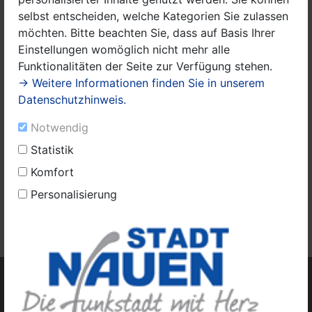
36 - 50
selbst entscheiden, welche Kategorien Sie zulassen
51 - 70
möchten. Bitte beachten Sie, dass auf Basis Ihrer
Einstellungen womöglich nicht mehr alle
71 und älter
Funktionalitäten der Seite zur Verfügung stehen.
→ Weitere Informationen finden Sie in unserem
Datenschutzhinweis.
Woher kommen Sie?
Ich wohne in der Kernstadt
Notwendig
Ich wohne in einem Ortsteil
Statistik
Ich wohne nicht in Nauen
Komfort
Personalisierung