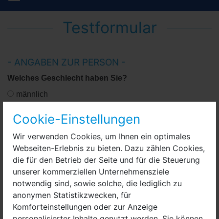
Testformular
- ANGABEN ZUR PERSON -
Welches Geschlecht haben Sie?
männlich
weiblich
Cookie-Einstellungen
divers
Wir verwenden Cookies, um Ihnen ein optimales
Webseiten-Erlebnis zu bieten. Dazu zählen Cookies,
die für den Betrieb der Seite und für die Steuerung
Welcher Altersgruppe gehören Sie an?
unserer kommerziellen Unternehmensziele
18 oder jünger
notwendig sind, sowie solche, die lediglich zu
19 - 25
anonymen Statistikzwecken, für
Komforteinstellungen oder zur Anzeige
26 - 35
personalisierter Inhalte genutzt werden. Sie können