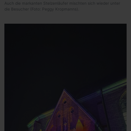
Auch die markanten Stelzenläufer mischten sich wieder unter
die Besucher (Foto: Peggy Kropmanns).