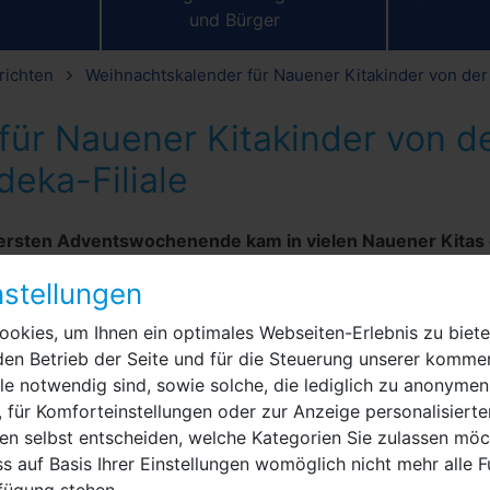
und Bürger
richten
Weihnachtskalender für Nauener Kitakinder von der 
für Nauener Kitakinder von d
deka-Filiale
 ersten Adventswochenende kam in vielen Nauener Kitas
anuel Meger (LWN) besuchte bei winterlichen Wetter
stellungen
n von ‚Nah und Gut‘ und Vanessa Klitzke, Teamleiterin
tungen der Stadt Nauen.
okies, um Ihnen ein optimales Webseiten-Erlebnis zu biete
den Betrieb der Seite und für die Steuerung unserer kommer
Die Tour startete in der Kita Kinderland in Nau
e notwendig sind, sowie solche, die lediglich zu anonymen
ging dann weiter nach Berge, Bergerdamm und
 für Komforteinstellungen oder zur Anzeige personalisierte
Kienberg. Im Gepäck hatte das Trio stolze 280
en selbst entscheiden, welche Kategorien Sie zulassen möch
Weihnachtskalender für die Kinder. Diese wied
s auf Basis Ihrer Einstellungen womöglich nicht mehr alle F
empfingen die Besucher herzlich mit Gedichten
rfügung stehen.