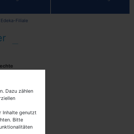
Edeka-Filiale
er
 echte
n. Dazu zählen
ziellen
en und
r Inhalte genutzt
ten. Bitte
erum
unktionalitäten
,