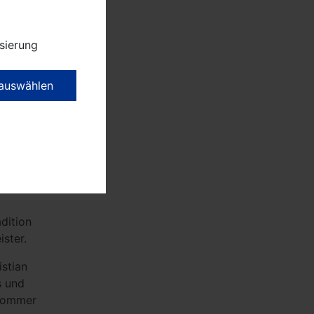
sierung
lle
en
 auswählen
Sponsor
alen
t mich
rrn
er
dition
ster.
stian
s und
 Sommer