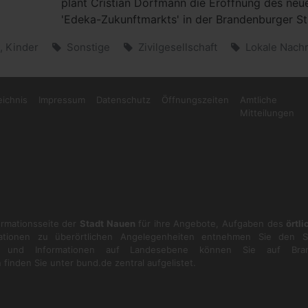
plant Cristian Dorfmann die Eröffnung des neu
'Edeka-Zukunftmarkts' in der Brandenburger St
, Kinder
Sonstige
Zivilgesellschaft
Lokale Nachr
eichnis
Impressum
Datenschutz
Öffnungszeiten
Amtliche
Mitteilungen
formationsseite der
Stadt Nauen
für ihre Angebote, Aufgaben des
örtl
ationen zu überörtlichen Angelegenheiten entnehmen Sie den S
en und Informationen auf Landesebene können Sie auf
Bra
 finden Sie unter
bund.de
zentral aufgelistet.