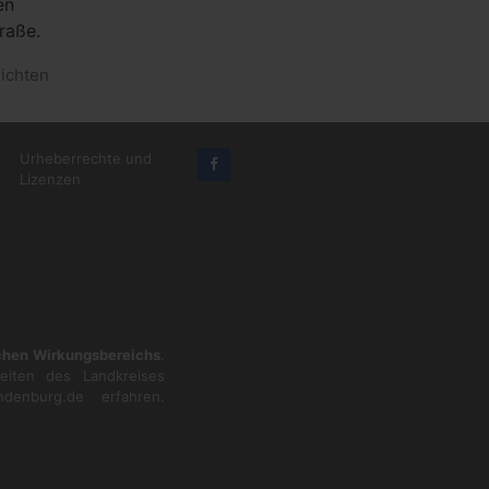
en
raße.
ichten
Urheberrechte und
Lizenzen
ichen Wirkungsbereichs
.
eiten des Landkreises
ndenburg.de
erfahren.