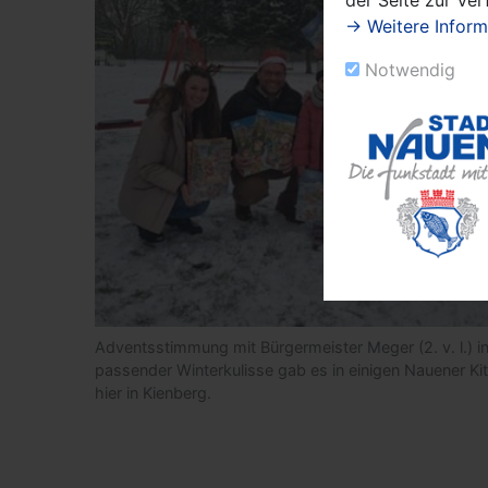
→ Weitere Inform
Notwendig
Adventsstimmung mit Bürgermeister Meger (2. v. l.) i
passender Winterkulisse gab es in einigen Nauener Kit
hier in Kienberg.