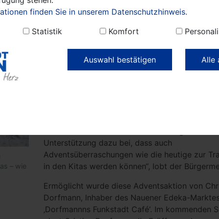
selbstgemachten Weihnachtsbasteleien und
ationen finden Sie in unserem Datenschutzhinweis.
Weihnachtsliedern.
Statistik
Komfort
Personali
Bürgermeister Meger bedankte sich für diese to
vorweihnachtliche Unterstützung sowohl bei d
Auswahl bestätigen
Alle
Kindern und Kita-Leitenden als auch bei dem 
der Weihnachtskalender: „Dass wir die die
stimmungsvolle Adventszeit wieder unter norm
Umständen mit den Kindern feiern können, freu
für die Kinder – und natürlich auch für uns - am
meisten.“ Sein besonderer Dank gelte daher He
Dorfmann und seinem Team. „Sie tragen mit ihr
Unterstützung dazu bei, dass auch
Adventsüberraschungen wie die heutige zur Tra
n
in den Kitas werden können“, lobt der Bürgermei
as – wie
Ermöglicht wurde diese Adventsaktion von Chri
Dorfmann, Inhaber des Nauener Edeka-Markte
‚Dorfmannns Funkstadt Café‘. Im kommenden