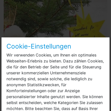
Cookie-Einstellungen
Wir verwenden Cookies, um Ihnen ein optimales
Webseiten-Erlebnis zu bieten. Dazu zählen Cookies,
die für den Betrieb der Seite und für die Steuerung
unserer kommerziellen Unternehmensziele
Baumschmücken_Acro Schule (1)
notwendig sind, sowie solche, die lediglich zu
anonymen Statistikzwecken, für
Vor dem Schulgelände der Dr. Georg Graf von Arco
Komforteinstellungen oder zur Anzeige
Oberschule mit Grundschulteil steht ein geschmückter
personalisierter Inhalte genutzt werden. Sie können
Weihnachtsbaum. Er erleuchtet mit vielen glitzernden
selbst entscheiden, welche Kategorien Sie zulassen
Kugeln und Weihnachtswünschen die dunklen
möchten. Bitte beachten Sie, dass auf Basis Ihrer
Winternächte in der Nauener Innenstadt-Ost.