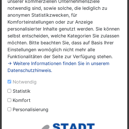
unserer kommerziellen Unternehmensziele
notwendig sind, sowie solche, die lediglich zu
Die beiden Prinzenpaare wurden schließlich von
anonymen Statistikzwecken, für
Nauens Bürgermeister Manuel Meger (Die Ländliche)
Komforteinstellungen oder zur Anzeige
begrüßt. In seiner Rede ließ der Bürgermeister die
personalisierter Inhalte genutzt werden. Sie können
aktuellen Stadtgeschehnisse Revue passieren.
selbst entscheiden, welche Kategorien Sie zulassen
„Sportplatz fertig - das ist mal ein Fest! Megers Halle
möchten. Bitte beachten Sie, dass auf Basis Ihrer
baut noch - sie gibt ihr best'! Ob Luchweg, ob
Einstellungen womöglich nicht mehr alle
Wachow: überall rollt der Bagger. Unsere Stadt wird
Funktionalitäten der Seite zur Verfügung stehen.
schicker, Stück für Stück - immer praller!“
→ Weitere Informationen finden Sie in unserem
Damit bewegte sich der Tross - die Hymne „Unsere
Datenschutzhinweis.
Funkstadt Nauen“ singend - in Richtung Rathaus und
Notwendig
Edekas ‚Überschaubar‘, wo der Bürgermeister in der
abschließenden Feierstunde den neuen Orden von den
Statistik
Karnevalsjecken überreicht bekam. Nauen hinein!
Komfort
Wohnen und Arbeiten
Freizeitangebote
Personalisierung
Familie, Schule, Kinder
Zivilgesellschaft
Ferien
und Tourismus
Lokale Nachrichten
Sonstige