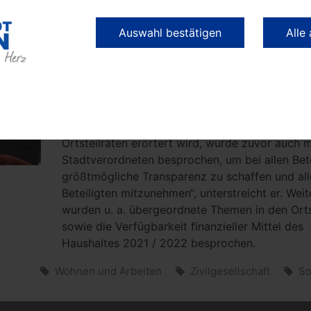
„Zukünftig ist geplant, anstelle der derzeit kna
Auswahl bestätigen
Alle
Anlagen nur noch 37 Anlagen in Nauen zu betre
die zwar von höherer Bauart sein werden. Dafür
das Aufstellungsgebiet verkleinert werden“, erl
Bürgermeister Meger (LWN) die künftige Ausric
„Um den Flächennutzungsplan anzupassen, ha
sich nun auf den Weg gemacht. Was heute mit 
Ortsteilräten erörtert wird, wurde zuvor auch 
Stadtverordneten besprochen, um bei allen Bete
größtmögliche Transparenz zu schaffen und all
Beteiligten mitzunehmen“, unterstreicht er. Weit
wurden u. a. übergeordnete Themen in den Orts
sowie die Verfügbarkeit finanzieller Mittel des
Haushaltes 2021 / 2022 besprochen.
Wohnen und Arbeiten
Zivilgesellschaft
So