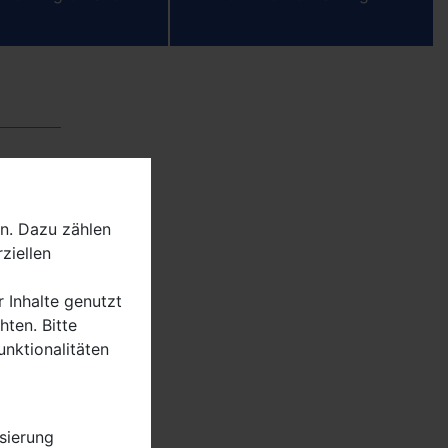
er
n. Dazu zählen
ziellen
einem
r Inhalte genutzt
u. a.
ten. Bitte
sagte
unktionalitäten
ng der
 Ellen
r sowie
r
sierung