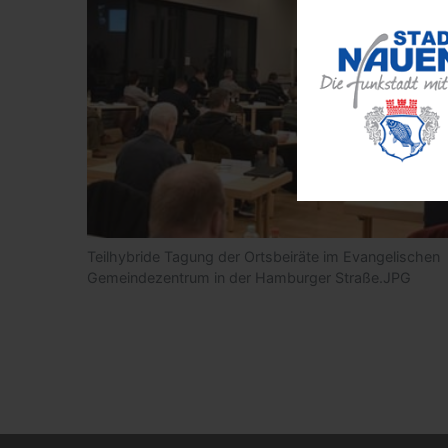
Teilhybride Tagung der Ortsbeiräte im Evangelischen
Gemeindezentrum in der Hamburger Straße.JPG