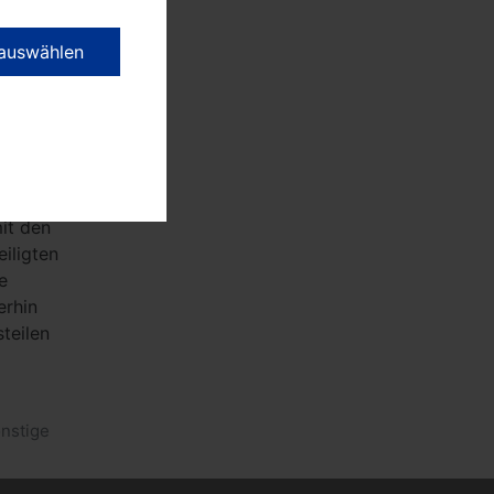
pp 100
 auswählen
iben,
 soll
äuterte
htung.
t man
den
mit den
iligten
e
erhin
teilen
nstige