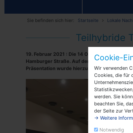
Sie befinden sich hier:
Startseite
Lokale Nach
Teilhybride 
19. Februar 2021
:
Die 14 Ortsbeiräte trafen 
Cookie-Ein
Hamburger Straße. Auf der Agenda stand auch
Wir verwenden Co
Präsentation wurde hierzu die Änderung des 
Cookies, die für 
Unternehmensziel
Statistikzwecken,
werden. Sie könn
beachten Sie, das
der Seite zur Ve
→ Weitere Inform
Notwendig