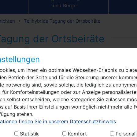
und Bürger
richten
Teilhybride Tagung der Ortsbeiräte
Tagung der Ortsbeiräte
sich diese Woche im Evangelischen Gemeindezentrum in d
stellungen
 das Thema der zukünftigen Windkraftnutzung. In einer
okies, um Ihnen ein optimales Webseiten-Erlebnis zu biete
Flächennutzungsplans (FNP) vorgestellt.
den Betrieb der Seite und für die Steuerung unserer kommer
e notwendig sind, sowie solche, die lediglich zu anonymen
„Das Treffen aller Ortsbeiräte fand diesmal in 
 für Komforteinstellungen oder zur Anzeige personalisierte
teilhybriden Format in „großen Runde“ statt, um 
en selbst entscheiden, welche Kategorien Sie zulassen möch
die Thematik Repowering näher zu erläutern.“, 
s auf Basis Ihrer Einstellungen womöglich nicht mehr alle F
Bügermeister Manuel Meger (LWN) zur Eröffnu
rfügung stehen.
Veranstaltung, die von der Ortsteilbeauftragten
ationen finden Sie in unserem Datenschutzhinweis.
Mahler co-moderiert wurde. Auch die Vorstelle
Teile der Nauener Stadtverwaltung waren diese
Statistik
Komfort
Personali
teilhybriden Veranstaltung digital zugeschalten.