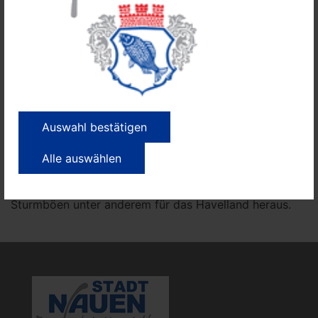
wir keine Verletzten beklagen. Die groben
Aufräumarbeiten der Feuerwehr begannen ja bereits
gestern Nachmittag während der Sturmlage und
dauerten bis heute Vormittag an. Im großräumigen
Stadtgebiet Nauens ist aber die DLG immer noch
unterwegs, um die vielen kleineren Äste wegzuräumen
- so auch auf den Friedhöfen oder im Stadtpark. Mein
Dank geht daher wieder einmal an alle, die bei einer
Auswahl bestätigen
solchen Gefahrenlage zum Räumen raus müssen."
Alle auswählen
Der Deutsche Wetterdienst (DWD) gab am Montag um
9:53 Uhr eine amtliche Warnung vor schweren
Sturmböen unter anderem für das Havelland heraus.