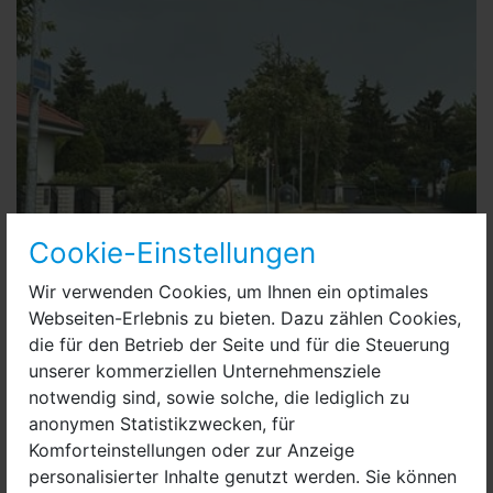
Cookie-Einstellungen
Wir verwenden Cookies, um Ihnen ein optimales
Webseiten-Erlebnis zu bieten. Dazu zählen Cookies,
die für den Betrieb der Seite und für die Steuerung
Im Wohngebiet Am Mahlbusen wurde dieser Baum vom Sturm
unserer kommerziellen Unternehmensziele
wie ein Streichholz umgeknickt.
notwendig sind, sowie solche, die lediglich zu
Stadtwehrführer Jörg Meyer teilte dazu mit: „Die
anonymen Statistikzwecken, für
Einsatzkräfte der Freiwilligen Feuerwehr der Stadt
Komforteinstellungen oder zur Anzeige
Nauen hat am Montag über 20 Einsätze von 16:45 –
personalisierter Inhalte genutzt werden. Sie können