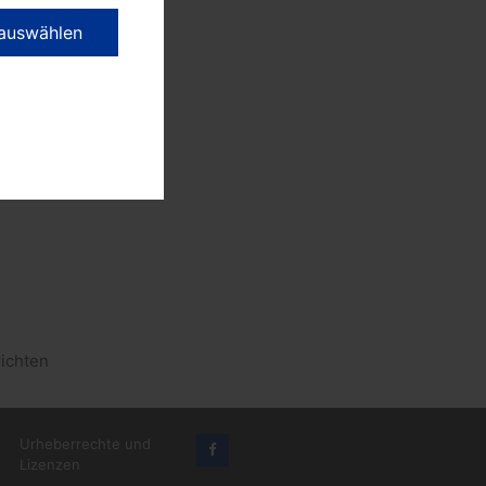
ig vor
 auswählen
 los, um
ten
er der
 Rathaus
ten.
längerte
ichten
Urheberrechte und
Lizenzen