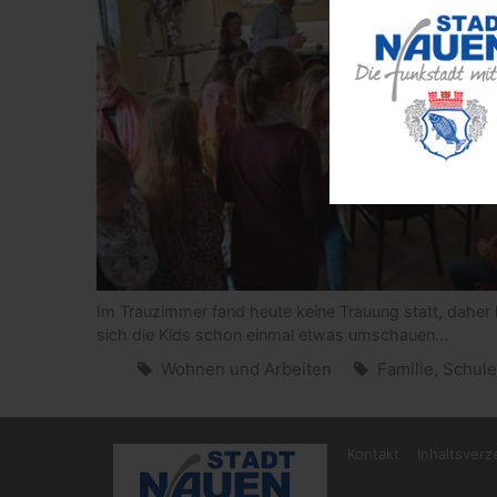
Im Trauzimmer fand heute keine Trauung statt, daher
sich die Kids schon einmal etwas umschauen...
Wohnen und Arbeiten
Familie, Schule
Kontakt
Inhaltsverz