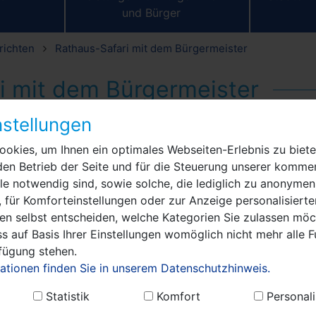
und Bürger
richten
Rathaus-Safari mit dem Bürgermeister
i mit dem Bürgermeister
stellungen
ren Art erlebten die Schülerinnen und Schüler der Klass
.). Gemeinsam mit ihrem Klassenlehrer Andre Schellhase
okies, um Ihnen ein optimales Webseiten-Erlebnis zu biete
en Bürgermeister Manuel Meger (LWN) mit Fragen löcher
den Betrieb der Seite und für die Steuerung unserer kommer
 mit seinen Wissensfragen über Nauen auf den Zahn.
e notwendig sind, sowie solche, die lediglich zu anonymen
 für Komforteinstellungen oder zur Anzeige personalisierte
In einem Rathaus gibt es viele spannende Sach
en selbst entscheiden, welche Kategorien Sie zulassen möch
erleben. Warum ist der Rathaussitzungssaal so 
s auf Basis Ihrer Einstellungen womöglich nicht mehr alle F
was macht man in einem Standesamt, wie viel
rfügung stehen.
gibt es im Rathaus? Bürgermeister Meger nahm
ationen finden Sie in unserem Datenschutzhinweis.
am Freitag die Zeit, die vielen Fragen der Kids 
Statistik
Komfort
Personali
beantworten, die sich rund um das Thema Nau
drehten. Bei einer Kennenlernrunde im