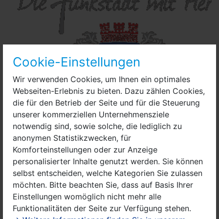
Cookie-Einstellungen
Wir verwenden Cookies, um Ihnen ein optimales
Webseiten-Erlebnis zu bieten. Dazu zählen Cookies,
die für den Betrieb der Seite und für die Steuerung
unserer kommerziellen Unternehmensziele
notwendig sind, sowie solche, die lediglich zu
Offizielles Logo der Stadt Nauen
anonymen Statistikzwecken, für
3. Juli 2024 ab 11:30 Uhr
Sahnehering
Komforteinstellungen oder zur Anzeige
oder Brathering mit Kartoffeln oder
personalisierter Inhalte genutzt werden. Sie können
Bratkartoffeln; Gurkensalat als Beilage
selbst entscheiden, welche Kategorien Sie zulassen
möchten. Bitte beachten Sie, dass auf Basis Ihrer
7. August 2024 ab 11:30 Uhr
Gulasch mit
Einstellungen womöglich nicht mehr alle
Rotkohl, Kartoffeln oder Klößen und Dessert
Funktionalitäten der Seite zur Verfügung stehen.