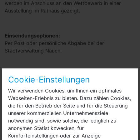
werden im Anschluss an den Wettbewerb in einer
Ausstellung im Rathaus gezeigt.
Einsendungsoptionen:
Per Post oder persönliche Abgabe bei der
Stadtverwaltung Nauen.
Einsendeschluss:
Cookie-Einstellungen
31. März 2025
Die Werke müssen vor Ablauf der Frist eingereicht
Wir verwenden Cookies, um Ihnen ein optimales
werden.
Webseiten-Erlebnis zu bieten. Dazu zählen Cookies,
die für den Betrieb der Seite und für die Steuerung
unserer kommerziellen Unternehmensziele
Prämierung
notwendig sind, sowie solche, die lediglich zu
12 Bilder werden aus den eingesandten Werken durch
anonymen Statistikzwecken, für
eine Jury ausgewählt. Die Jury besteht aus dem
Komforteinstellungen oder zur Anzeige