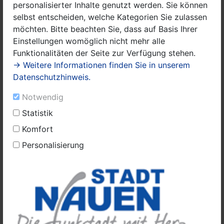
Vorsitzenden der Stadtverordnetenversammlung,
personalisierter Inhalte genutzt werden. Sie können
Herrn Johlige, dem stellvertretenden Vorsitzenden des
selbst entscheiden, welche Kategorien Sie zulassen
Bildungsausschusses, Herrn Dr. Wiebersinsky, und dem
möchten. Bitte beachten Sie, dass auf Basis Ihrer
Bürgermeister der Stadt Nauen, Herrn Meger. Begleitet
Einstellungen womöglich nicht mehr alle
und vorbereitet wird die Prämierung der Bilder durch
Funktionalitäten der Seite zur Verfügung stehen.
die Sachbearbeitung Kinder- und Jugendarbeit, Frau
→ Weitere Informationen finden Sie in unserem
Mattig.
Datenschutzhinweis.
Notwendig
Statistik
Kategorien:
Komfort
1. 0 bis 3 Jahre
Personalisierung
2. 4 bis 6 Jahre
3. 7 bis 9 Jahre
4. 10 bis 12 Jahre
5. 13 bis 15 Jahre