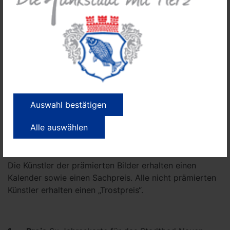
6. 16 bis 18 Jahre
Aus jeder Kategorie werden zwei Werke ausgewählt
und prämiert. Die prämierten Bilder werden in einem
Kalender für das folgende Jahr 2026 veröffentlicht.
Der Kalender kann zu einem geringen Betrag an
bestimmten Stellen in der Stadt gekauft werden. Die
Auswahl bestätigen
Verkaufsstellen werden rechtzeitig bekannt gegeben.
Alle auswählen
· Preise
Die Künstler der prämierten Bilder erhalten einen
Kalender sowie einen Sachpreis. Alle nicht prämierten
Künstler erhalten einen „Trostpreis“.