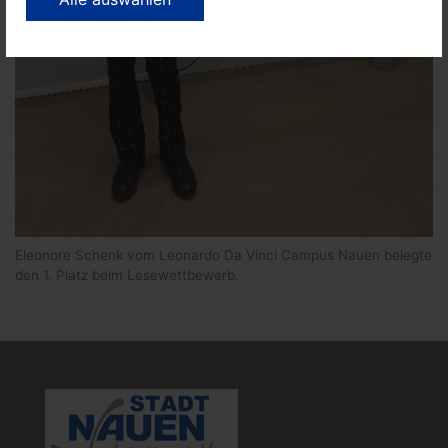
Eleonore Schenk vom Leonardo Da Vinci Campus Nauen belegte
den 1. Platz beim Lesewettbewerb.