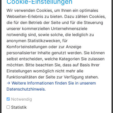
Cookie-Einstellungen
Leseinteressen sind. Die Zuhörer, einschließlich der
Jury, durften einen abwechslungsreichen Vormittag
Wir verwenden Cookies, um Ihnen ein optimales
erleben, der von Gegenwartsliteratur über Fantasy bis
Webseiten-Erlebnis zu bieten. Dazu zählen Cookies,
hin zu Klassikern reichte.
die für den Betrieb der Seite und für die Steuerung
Der Jury fiel die Entscheidung nicht leicht, denn alle
unserer kommerziellen Unternehmensziele
anwesenden Leserinnen und Leser überzeugten mit
notwendig sind, sowie solche, die lediglich zu
ihren Vorträgen. Besonders dem anschließenden Lesen
anonymen Statistikzwecken, für
eines unbekannten Textes kam dabei eine große
Komforteinstellungen oder zur Anzeige
Bedeutung zu. Die Entscheidung fiel äußerst knapp
personalisierter Inhalte genutzt werden. Sie können
aus, da das Niveau der Lesungen sehr hoch war.
selbst entscheiden, welche Kategorien Sie zulassen
Die Jury favorisierte Eleonore Schenk vom Leonardo
möchten. Bitte beachten Sie, dass auf Basis Ihrer
Da Vinci Campus Nauen, die den 1. Platz erreichte.
Einstellungen womöglich nicht mehr alle
Herzlichen Glückwunsch! Sie wird nun unsere Region
Funktionalitäten der Seite zur Verfügung stehen.
beim Bezirksausscheid vertreten.
→ Weitere Informationen finden Sie in unserem
Datenschutzhinweis.
Notwendig
Text, Fotos: C. Zilse
Statistik
Familie, Schule, Kinder
Sonstige