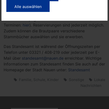
Programm."
Alle auswählen
Termine für Eheschließungen für das Jahr 2025 sind
auf der Homepage der Stadt Nauen einsehbar (Link zu
Terminen:
hier
). Reservierungen sind jederzeit möglich.
Zudem können die Brautpaare verschiedene
Stammbücher auswählen und sie erwerben.
Das Standesamt ist während der Öffnungszeiten per
Telefon unter 03321 / 408-219 oder jederzeit per E-
Mail über
standesamt@nauen.de
erreichbar. Wichtige
Informationen zum Standesamt finden Sie auch auf der
Homepage der Stadt Nauen unter:
Standesamt
Familie, Schule, Kinder
Sonstige
Lokale
Nachrichten