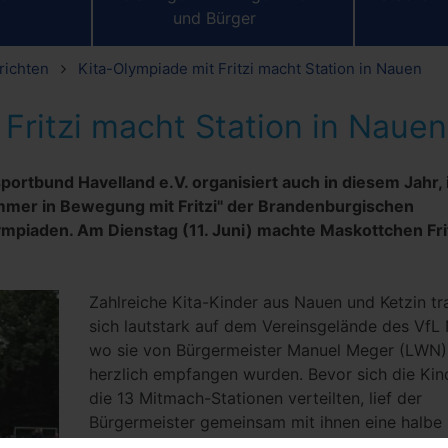
und Bürger
richten
Kita-Olympiade mit Fritzi macht Station in Nauen
Fritzi macht Station in Nauen
portbund Havelland e.V. organisiert auch in diesem Jahr,
mer in Bewegung mit Fritzi" der Brandenburgischen
ympiaden. Am Dienstag (11. Juni) machte Maskottchen Frit
Zahlreiche Kita-Kinder aus Nauen und Ketzin tr
sich lautstark auf dem Vereinsgelände des VfL
wo sie von Bürgermeister Manuel Meger (LWN)
herzlich empfangen wurden. Bevor sich die Kin
die 13 Mitmach-Stationen verteilten, lief der
Bürgermeister gemeinsam mit ihnen eine halbe
über den Platz – zum Aufwärmen. Der Bürgerme