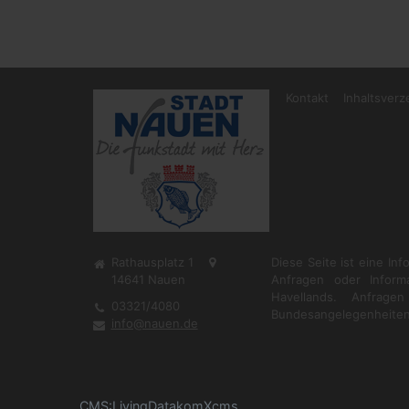
Kontakt
Inhaltsverz
Rathausplatz 1
Diese Seite ist eine In
14641
Nauen
Anfragen oder Inform
Havellands. Anfrag
03321/4080
Bundesangelegenheiten
info@nauen.de
CMS
:
LivingData
komXcms