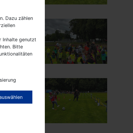
rn, die
arunter
n. Dazu zählen
ziellen
gleiten.
d sowie
r Inhalte genutzt
ten. Bitte
 die
unktionalitäten
end,
timmte
sierung
griert.
ebnisse
der,
 auswählen
 einen
m
nn auch
s