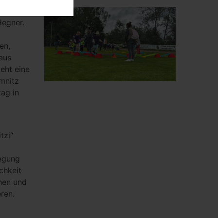
 aus dem
Hegner.
en,
aus
eht eine
mnitz
ag in
tzi“
wegung
chkeit
hen und
ren.