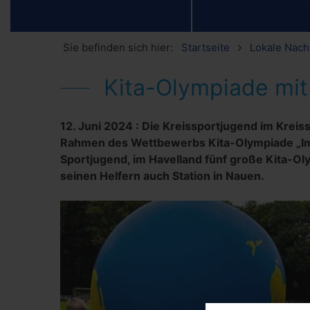
Sie befinden sich hier:
Startseite
Lokale Nach
Kita-Olympiade mit 
12. Juni 2024
:
Die Kreissportjugend im Kreiss
Rahmen des Wettbewerbs Kita-Olympiade „Im
Sportjugend, im Havelland fünf große Kita-Ol
seinen Helfern auch Station in Nauen.