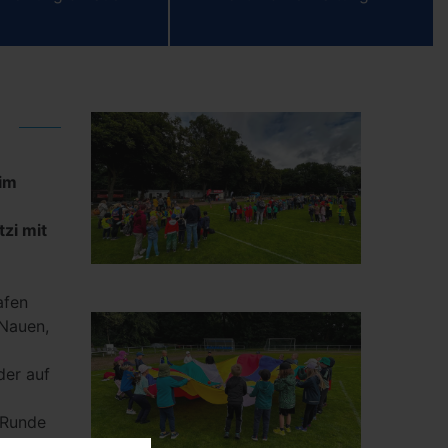
 im
zi mit
afen
 Nauen,
der auf
 Runde
ister