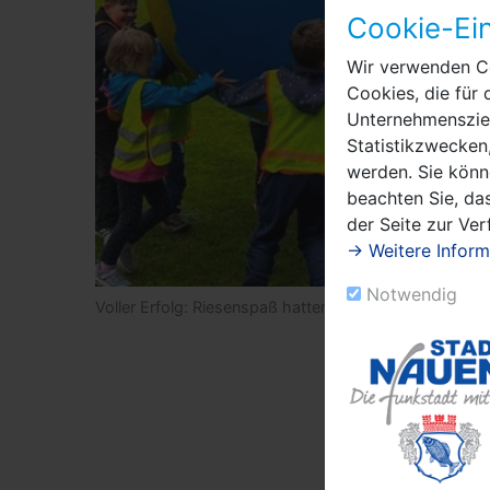
Cookie-Ein
Wir verwenden Co
Cookies, die für 
Unternehmensziel
Statistikzwecken,
werden. Sie könn
beachten Sie, das
der Seite zur Ve
→ Weitere Inform
Notwendig
Voller Erfolg: Riesenspaß hatten die Kleinen an allen S