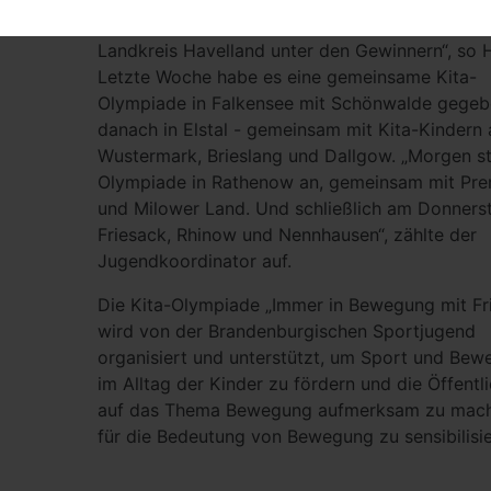
prämiert. Im letzten Jahr hatten wir zwei Kitas
Landkreis Havelland unter den Gewinnern“, so 
Letzte Woche habe es eine gemeinsame Kita-
Olympiade in Falkensee mit Schönwalde gegeb
danach in Elstal - gemeinsam mit Kita-Kindern 
Wustermark, Brieslang und Dallgow. „Morgen st
Olympiade in Rathenow an, gemeinsam mit Pre
und Milower Land. Und schließlich am Donnerst
Friesack, Rhinow und Nennhausen“, zählte der
Jugendkoordinator auf.
Die Kita-Olympiade „Immer in Bewegung mit Fri
wird von der Brandenburgischen Sportjugend
organisiert und unterstützt, um Sport und Be
im Alltag der Kinder zu fördern und die Öffentli
auf das Thema Bewegung aufmerksam zu mac
für die Bedeutung von Bewegung zu sensibilisie