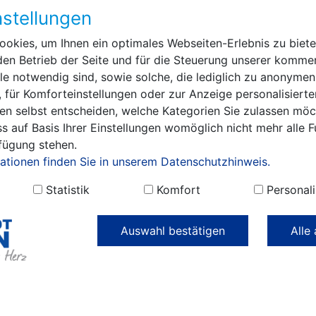
stellungen
dankte allen Unterstützerinnen und Unterstütze
dieses kurzweilige Treffen ermöglicht haben, d
okies, um Ihnen ein optimales Webseiten-Erlebnis zu biete
den Mitarbeitern des Dr. Georg Graf von Arco
den Betrieb der Seite und für die Steuerung unserer kommer
Schulzentrums, die die Kita-Olympiade heute be
e notwendig sind, sowie solche, die lediglich zu anonymen
„Und natürlich danken wir der Kreissportjugen
 für Komforteinstellungen oder zur Anzeige personalisierte
allen Erziehrinnen und Erzieher, die euch heute
en selbst entscheiden, welche Kategorien Sie zulassen möch
hergebracht haben“, spornte das Stadtoberhaut
s auf Basis Ihrer Einstellungen womöglich nicht mehr alle F
Kinder an.
rfügung stehen.
ationen finden Sie in unserem Datenschutzhinweis.
Rene Hegner, Jugendkoordinator Kreissportjug
erläuterte am Rande des Spektakels: „Vier bes
Statistik
Komfort
Personali
Übungen sind heute bei der Kita-Olympiade inte
tationen.
Durch eine einheitliche Dokumentation der Erg
ist zum einen ein Vergleich der Kitas untereinan
Auswahl bestätigen
Alle
zum anderen auch ein Vergleich einer Kita über
mehrjährigen Zeitraum möglich.“ Die
Auswertungsbögen werden dann nach Potsda
geschickt, und am Ende des Jahres werden da
die zehn besten Kitas des Landes Brandenburg