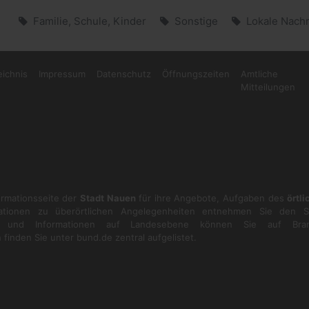
Familie, Schule, Kinder
Sonstige
Lokale Nachr
eichnis
Impressum
Datenschutz
Öffnungszeiten
Amtliche
Mitteilungen
formationsseite der
Stadt Nauen
für ihre Angebote, Aufgaben des
örtl
ationen zu überörtlichen Angelegenheiten entnehmen Sie den S
en und Informationen auf Landesebene können Sie auf
Bra
 finden Sie unter
bund.de
zentral aufgelistet.