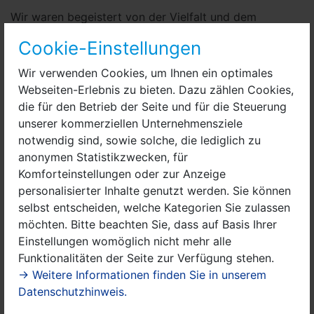
Wir waren begeistert von der Vielfalt und dem
Ideenreichtum der eingereichten Bilder", ließ die Jury
Cookie-Einstellungen
bereits verlauten. Nauens Kernstadt und seine Ortsteile
wurden als großer Abenteuerspielplatz, farbenfrohe
Wir verwenden Cookies, um Ihnen ein optimales
Fantasielandschaft und lebendiges Stadtleben
Webseiten-Erlebnis zu bieten. Dazu zählen Cookies,
dargestellt- ein echter Hingucker."
die für den Betrieb der Seite und für die Steuerung
Die glücklichen Gewinnerinnen und Gewinner werden
unserer kommerziellen Unternehmensziele
in nächster Zeit schriftlich benachrichtigt und zur
notwendig sind, sowie solche, die lediglich zu
Preisverleihung am 06. Mai 2025 eingeladen. Alle
anonymen Statistikzwecken, für
anderen Teilnehmer können sich nichtsdestotrotz auch
Komforteinstellungen oder zur Anzeige
als Gewinnerinnen und Gewinner zählen, da sie eine
personalisierter Inhalte genutzt werden. Sie können
Tageskarte für das Stadtbad Nauen erhalten.
selbst entscheiden, welche Kategorien Sie zulassen
möchten. Bitte beachten Sie, dass auf Basis Ihrer
Alle Bilder werden in einer Ausstellung im Rathaus
Einstellungen womöglich nicht mehr alle
gezeigt. Die Ausstellung wird am 06. Mai feierlich
Funktionalitäten der Seite zur Verfügung stehen.
eröffnet und kann dann bis zum 27. Mai zu den
→ Weitere Informationen finden Sie in unserem
Öffnungszeiten des Rathauses besucht werden. Um
Datenschutzhinweis.
diese würdig ausstellen zu können, wird der