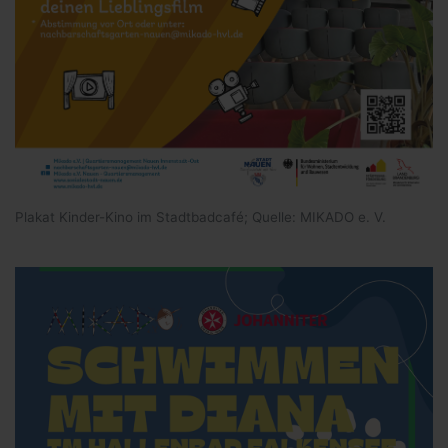
Plakat Kinder-Kino im Stadtbadcafé; Quelle: MIKADO e. V.