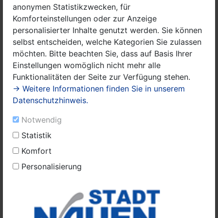
anonymen Statistikzwecken, für
erstellen wir ein Escape-Game direkt in unserem
Komforteinstellungen oder zur Anzeige
Quartier. Mithilfe von VR-/AR-Technik, einer 360-Grad-
personalisierter Inhalte genutzt werden. Sie können
Kamera, CoSpaces und einer VR-Brille verwandeln wir
selbst entscheiden, welche Kategorien Sie zulassen
das Wohngebiet in ein Escape-Spiel im Hier und Jetzt.
möchten. Bitte beachten Sie, dass auf Basis Ihrer
Komm vorbei und mach mit!
Einstellungen womöglich nicht mehr alle
Ort: Nachbarschaftstreff Mikado e.V., Karl-Bernau-Ring
Funktionalitäten der Seite zur Verfügung stehen.
51, 14641 Nauen
→ Weitere Informationen finden Sie in unserem
Zielgruppe: Kinder und Jugendliche ab 5. Klasse (max.
Datenschutzhinweis.
8 Teilnehmer)
Kosten: Kostenlos
Notwendig
Anmeldung unter:
nachbarschaftsgarten-
Statistik
nauen@mikado-hvl.de
Komfort
Personalisierung
Winterferien Angebot
Mi. 04.02.26 von 10 bis 14 Uhr
Schwimmen mit Diana im Hallenbad Falkensee
Gemeinsam in die Schwimmhalle! Diana, ausgebildete