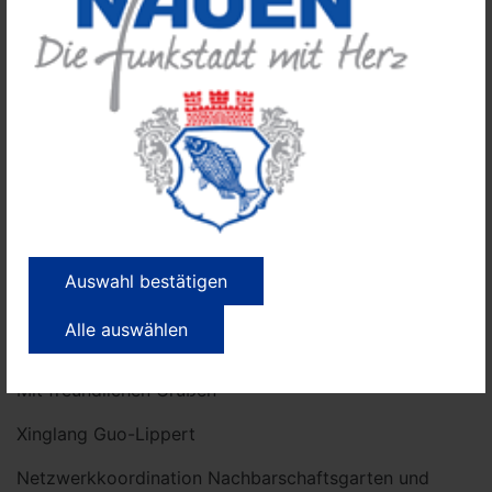
Rettungsschwimmerin bei den Johannitern, begleitet
uns sicher durchs Wasser – ob Planschen, Schwimmen
lernen oder einfach Spaß im Becken haben.
Treffpunkt: 9.00 Uhr an der Bushaltestelle Marx-
Engels-Str., Nauen
Ort: Hallenbad Falkensee, Seegefelder Str. 144, 14612
Falkensee
Zielgruppe: offen
Kosten: Eintritt 5 € pro Kind (2–14 Jahre), 7 € (ab 15
Jahren)
Anmeldung unter:
nachbarschaftsgarten-
Auswahl bestätigen
nauen@mikado-hvl.de
Alle auswählen
Mit freundlichen Grüßen
Xinglang Guo-Lippert
Netzwerkkoordination Nachbarschaftsgarten und