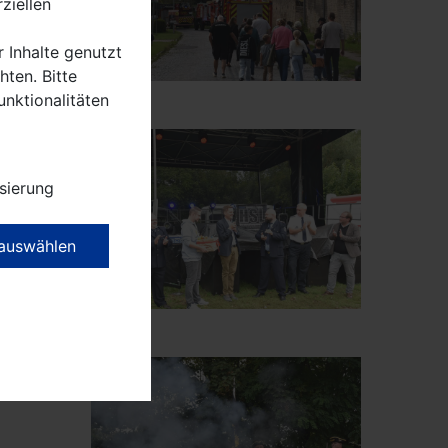
ziellen
r Inhalte genutzt
ten. Bitte
ichten
unktionalitäten
sierung
 auswählen