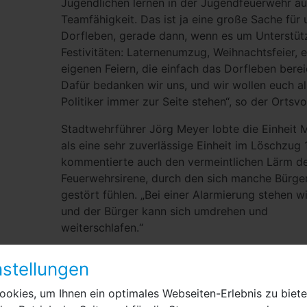
Jugendlichen lernen in der Jugendfeuerwehr a
Teamfähigkeit. Das ist ja eine große Sache für 
Dorfleben, gerade dann, wenn es um Unterstüt
Festivitäten: Laternenumzug, Weihnachtsfeier, 
eigenen Feiern, die einfach das Dorfleben berei
Dafür bedanken wir uns, und wir wollen euch al
Politiker immer zur Seite stehen“, so der Ortsvo
Stadtwehrführer Jörg Meyer lobte die Einheit 
als eine sehr zuverlässige Einheit im Löschzug 
kommentierte auch den vermeintlichen Lärm d
Feuerwehrsirene, durch den sich manche Bürge
gestört fühlen. „Bei einer Alarmierung stehen wi
und der Bürger kann sich umdrehen und
weiterschlafen.“
Die Einheit stellte für den Jubiläumstag ein zün
stellungen
Programm zusammen, bei dem für Groß und Kl
etwas dabei war und mit einem imposanten
okies, um Ihnen ein optimales Webseiten-Erlebnis zu biete
Höhenfeuerwerk endete.