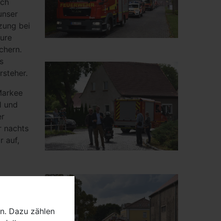
uch
unser
zung bei
eure
chern.
s
rsteher.
Markee
1 und
er
r nachts
r auf,
ftiges
ein
n. Dazu zählen