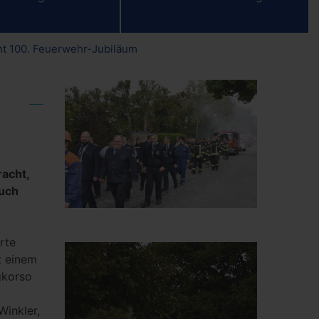
nt 100. Feuerwehr-Jubiläum
acht,
auch
rte
t einem
gkorso
Winkler,