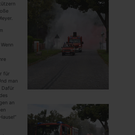
tützern
roße
Meyer.
om
: Wenn
hre
r für
 Und man
. Dafür
 des
gen an
gen
Hause!“